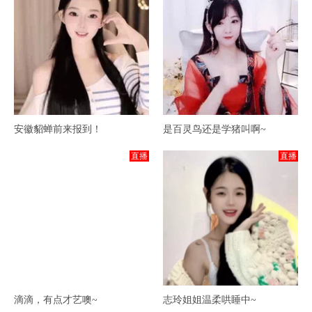
安徽貂蝉前来报到！
是百灵鸟还是学猪叫啊~
直播
直播
滴滴，有点才艺噢~
志玲姐姐温柔哄睡中~