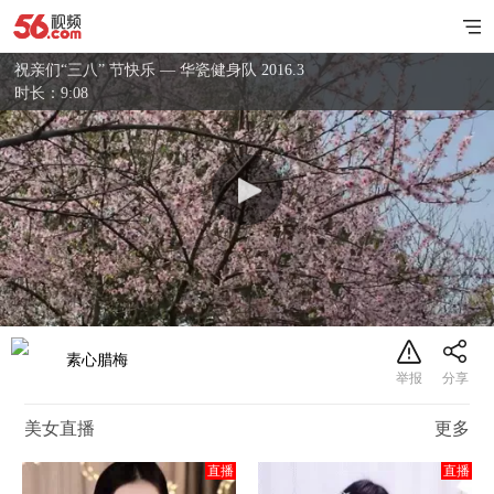
祝亲们“三八” 节快乐 — 华瓷健身队 2016.3
时长：9:08
素心腊梅
美女直播
更多
直播
直播