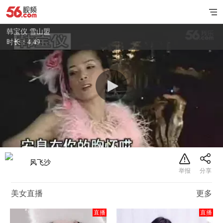
韩宝仪 雪山盟
时长：4:49
风飞沙
美女直播
更多
直播
直播