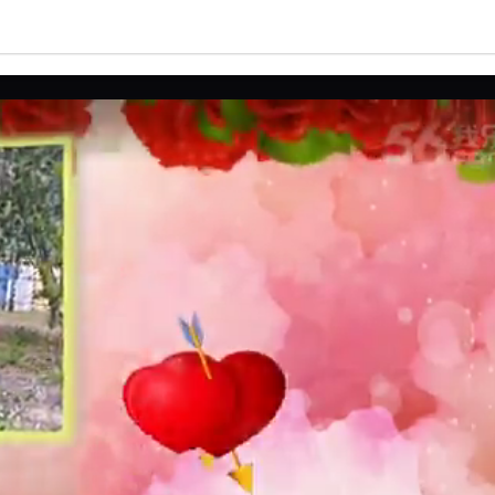
亮度
标准
饱和度
100