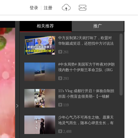
登录
注册
相关推荐
推广
中方反制第2天就打响了，欧盟对
华制裁成笑话，还想找中方讨说法
261
#中东局势# 美国军方于昨夜对伊朗
境内数十个伊斯兰革命卫队（IRG
C...
293
11's Vlog·成都行开启！体验自制担
担面 小熊盲盒很美萌~【一镜解
锁...
119
少年心气乃不可再生之物。愿秉天
地灵气而生，随本心肆意生长，有
着...
2,488