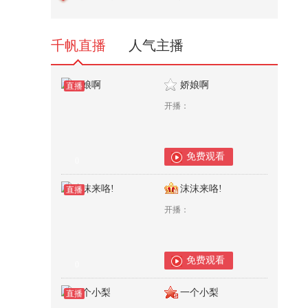
热爱从不分国界，韩国忠清南道体
育...
319
千帆直播
人气主播
娇娘啊
直播
开播：
免费观看
0
沫沫来咯!
直播
开播：
免费观看
0
一个小梨
直播