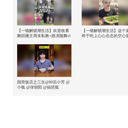
【一镜解锁潮生活】欢迎收看
【一镜解锁潮生活】这个
舞蹈播主周末私教+路演随舞vl
终于吃上心心念念的空心
og~@潮流生活狐 @KPOP狐 @
了！！！！螺狮粉吃播来
张朝阳 @阿畅酷酷的 @小狐
袭！！#一不小心就潮了 #
@努力学习的总结侠 #一不小
吃饭大赛 @搜狐视频关注
心就潮了
会 @搜狐视频官方小助手
只飞鸿 @痘肤西施 @张朝
@潮流生活狐 @小狐 @KP
狐
国营饭店之三生@80后小芳 @
小狐 @张朝阳 @搞笑狐