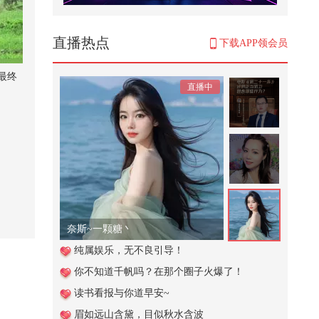
#关注流看美加墨 #2026关注流舞蹈
大赛 #2026关注流国风舞乐大赛 #
2...
1,200
直播热点
下载APP领会员
26春关KPOP区路演《HAWW》|神
圣幻梦交织，搭配默契舞动#2026
最终
直播中
春季搜...
711
夏日解渴喝什么？#玩转健康年轻
态 #健康狐和TA的朋友们 @张朝阳
@...
17,587
孩子吃荔枝会进ICU？@关凌 @付
虹医生 @妇产科王贵芳医生 @皮肤
科周...
10,248
奈斯~一颗糖丶
魏凤和案、李尚福案一审宣判
纯属娱乐，无不良引导！
你不知道千帆吗？在那个圈子火爆了！
57,290
读书看报与你道早安~
从韩国西海岸到苗岭深山，文化与
眉如远山含黛，目似秋水含波