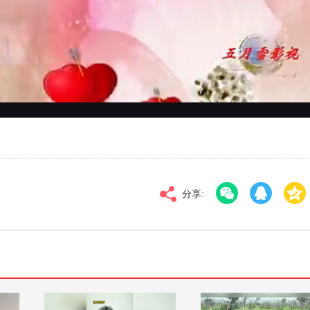
对比度
100
标清
倍速
分享: