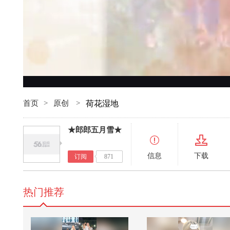
首页
>
原创
>
荷花湿地
★郎郎五月雪★
信息
下载
订阅
871
热门推荐