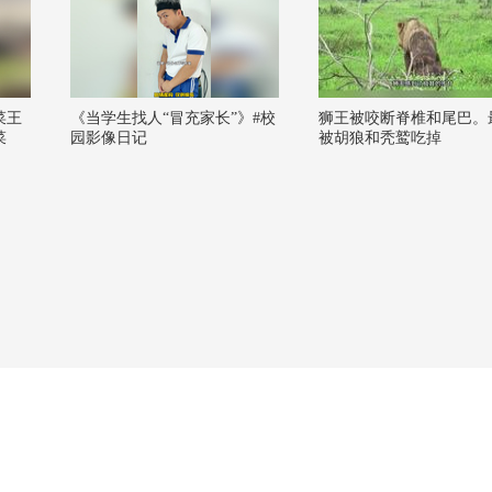
菜王
《当学生找人“冒充家长”》#校
狮王被咬断脊椎和尾巴。
菜
园影像日记
被胡狼和秃鹫吃掉
好好
流大
 @一
阳
OP