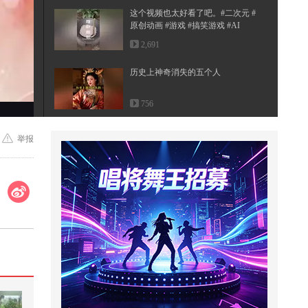
这个视频也太好看了吧。#二次元 #
原创动画 #游戏 #搞笑游戏 #AI
2,691
历史上神奇消失的五个人
756
帮助妈妈解释清楚真相#小游戏
举报
1,049
合并战车合成擂台争夺香蕉
1,367
娘亲献我镇魔渊，爹爹踏碎九天-第
29集
75