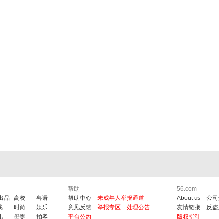
帮助
56.com
6出品
高校
粤语
帮助中心
未成年人举报通道
About us
公司
戏
时尚
娱乐
意见反馈
举报专区
处理公告
友情链接
反盗
儿
母婴
拍客
平台公约
版权指引