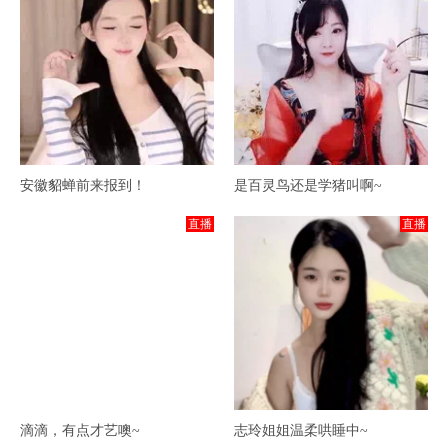
安徽貂蝉前来报到！
是百灵鸟还是学猪叫啊~
直播
直播
滴滴，有点才艺噢~
志玲姐姐温柔哄睡中~