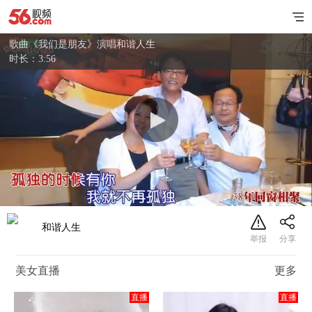
歌曲《我们是朋友》演唱和谐人生
时长：3:56
和谐人生
美女直播
更多
直播
直播