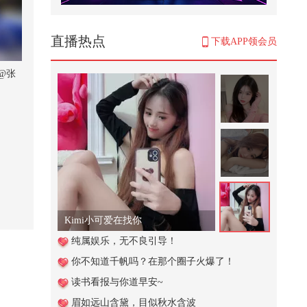
寝室憋笑挑战，真是豁出去了，完
全没有任何包袱！@小狐 @搞笑狐
@...
3,015
直播热点
下载APP领会员
妈妈粗心大意给萌娃拿错了雨伞结
果萌娃的做法太意外了
@张
3,920
白俄罗斯国家科学院博士、光梭未
来BULLETRUX总裁成胜惠，2026
搜狐...
771
#瞭望台海#高市早苗的野心，中方
全都看在眼里，9万日本人已作出
最...
834
天天姐姐长姐姐短 姐姐饿了又不管！
萌娃不想把手机借给别人没想到一
纯属娱乐，无不良引导！
位老爷爷却这样做
你不知道千帆吗？在那个圈子火爆了！
2,901
读书看报与你道早安~
谁懂青春期的男生有多能吃@搞笑
眉如远山含黛，目似秋水含波