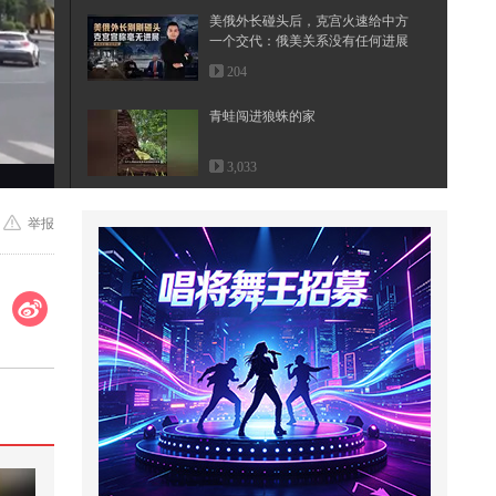
美俄外长碰头后，克宫火速给中方
一个交代：俄美关系没有任何进展
204
青蛙闯进狼蛛的家
3,033
#文化有时节
举报
17,799
阻止餐厅不文明行为 #小游戏
227
#文化有时节
2,291