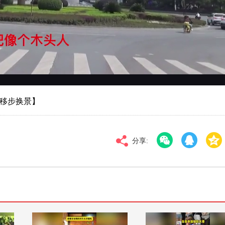
对比度
100
高清
倍速
【移步换景】
分享: