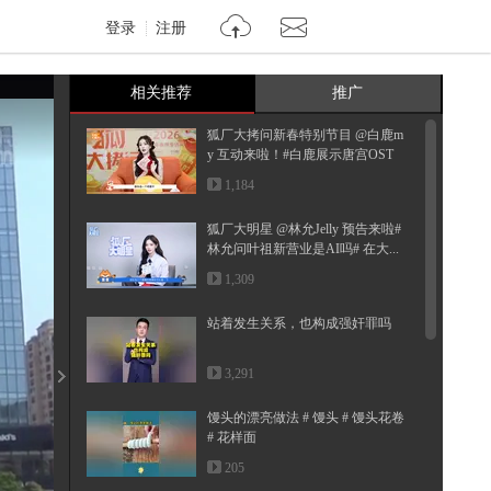
登录
注册
相关推荐
推广
狐厂大拷问新春特别节目️ @白鹿m
y 互动来啦！#白鹿展示唐宫OST
转...
1,184
狐厂大明星️ @林允Jelly 预告来啦#
林允问叶祖新营业是AI吗# 在大...
1,309
站着发生关系，也构成强奸罪吗
3,291
馒头的漂亮做法 # 馒头 # 馒头花卷
# 花样面
205