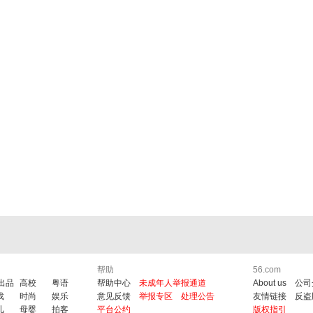
帮助
56.com
6出品
高校
粤语
帮助中心
未成年人举报通道
About us
公司
戏
时尚
娱乐
意见反馈
举报专区
处理公告
友情链接
反盗
儿
母婴
拍客
平台公约
版权指引