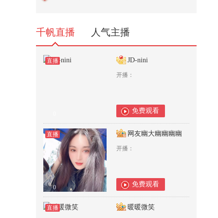
狐 @80后小芳 @小狐 @张朝阳
792
千帆直播
人气主播
JD-nini
直播
开播：
免费观看
0
网友幽大幽幽幽幽
直播
开播：
免费观看
0
暖暖微笑
直播