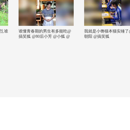
烈,谁
谁懂青春期的男生有多能吃@
我就是小馋猫本猫实锤了
搞笑狐 @80后小芳 @小狐 @
朝阳 @搞笑狐
张朝阳