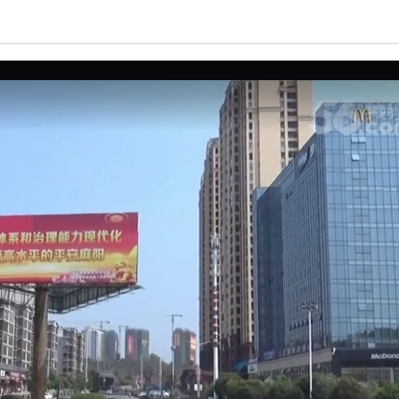
亮度
标准
饱和度
100