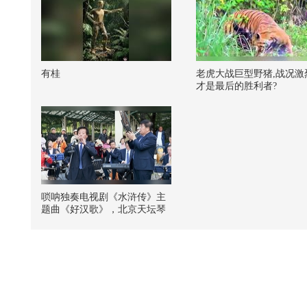
有桂
老虎大战巨型野猪,战况激
才是最后的胜利者?
唢呐独奏电视剧《水浒传》主
题曲《好汉歌》，北京天坛琴
之声民乐团伴奏