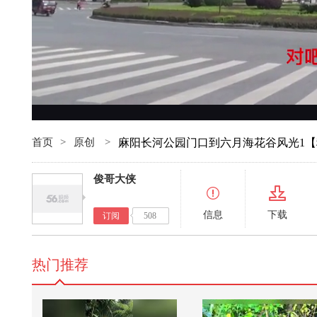
首页
>
原创
>
麻阳长河公园门口到六月海花谷风光1
俊哥大侠
信息
下载
订阅
508
热门推荐