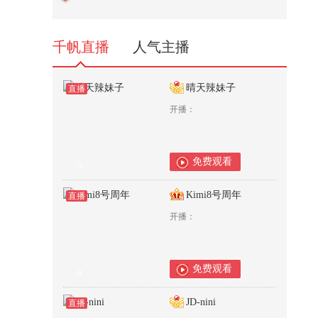
前冲，实在是太难啦！@搜狐体育
@...
1,188
千帆直播
人气主播
晴天辣妹子
直播
开播：
免费观看
0
Kimi8号周年
直播
开播：
免费观看
0
JD-nini
直播