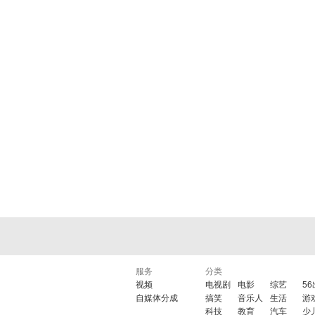
服务
分类
视频
电视剧
电影
综艺
5
自媒体分成
搞笑
音乐人
生活
游
科技
教育
汽车
少