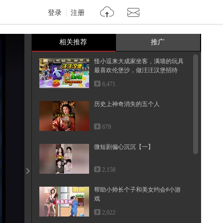
登录
注册
相关推荐
推广
怪小逗来大成家坐客，满墙的玩具
最喜欢伦堡沙，做汪汪汉堡招待
6,471
历史上神奇消失的五个人
679
微短剧偏心沉沉【一】
2,158
帮助小帅长个子和美女约会#小游
戏
2,022