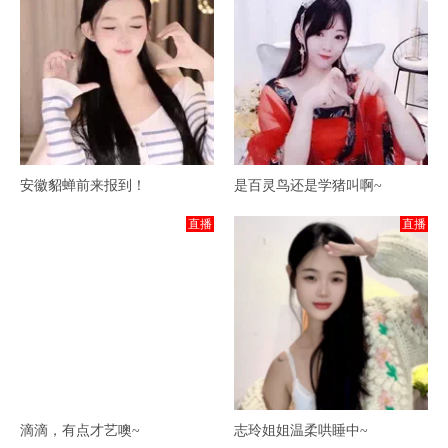
安徽貂蝉前来报到！
是百灵鸟还是学猪叫啊~
直播
直播
滴滴，有点才艺噢~
志玲姐姐温柔哄睡中~