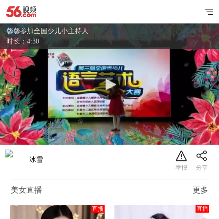
馨馨参加全国少儿小主持人
时长：4:30
冰雪
美女直播
更多
直播
直播