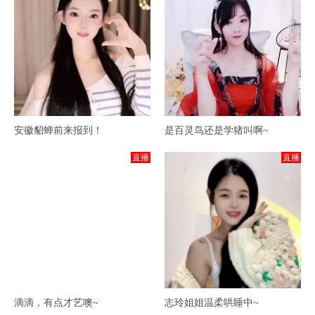
安徽貂蝉前来报到！
是百灵鸟还是学猪叫啊~
直播
直播
滴滴，有点才艺噢~
志玲姐姐温柔哄睡中~