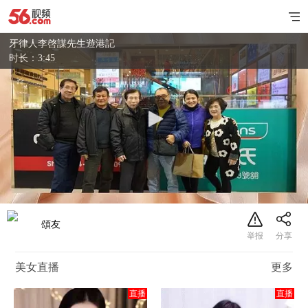
牙律人李啓謀先生遊港記
时长：3:45
頌友
美女直播
更多
直播
直播