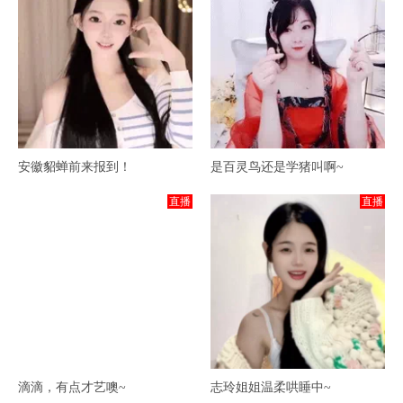
安徽貂蝉前来报到！
是百灵鸟还是学猪叫啊~
直播
直播
滴滴，有点才艺噢~
志玲姐姐温柔哄睡中~