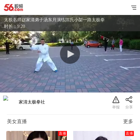
太极名师赵家清弟子汤东月演练陈氏小架一路太极拳
时长：9:20
家清太极拳社
美女直播
更多
直播
直播