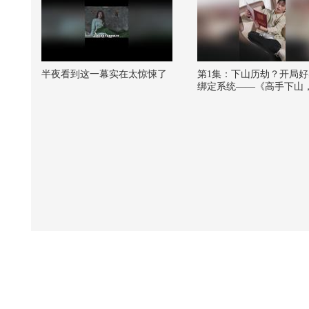
半夜看到这一幕实在太惊悚了
第1集：下山历劫？开局好
绑定系统——《高手下山
略就变强》