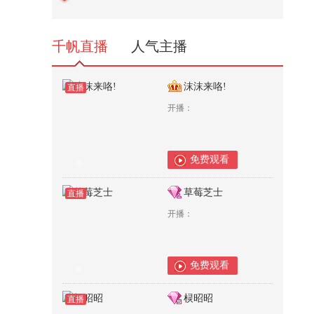
3,747
千帆直播
人气主播
沫沫来咯!
直播
开播：
免费观看
0
草莓芝士
直播
开播：
免费观看
0
棂昭昭
直播