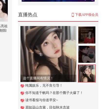
厨师长教你：“火爆牛肉”的家常做
法，滑嫩可口，鲜辣够味
2,497
直播热点
下载APP领会员
小哥拿着针管对准，牛身轻拍几
下，然后接着打针
葛亮祖
直播中
张朝阳
691
 @搜
 @
这个视频也太好看了吧。#二次元 #
原创动画 #游戏 #搞笑游戏 #AI
4,497
寝室憋笑挑战，真是豁出去了，完
全没有任何包袱！@小狐 @搞笑狐
@...
3,074
陈小兜律师
英国刚抢劫中企资产，德法轻飘飘
纯属娱乐，无不良引导！
的3个字，就要中国转让关键技术
你不知道千帆吗？在那个圈子火爆了！
2,522
读书看报与你道早安~
撒网
眉如远山含黛，目似秋水含波