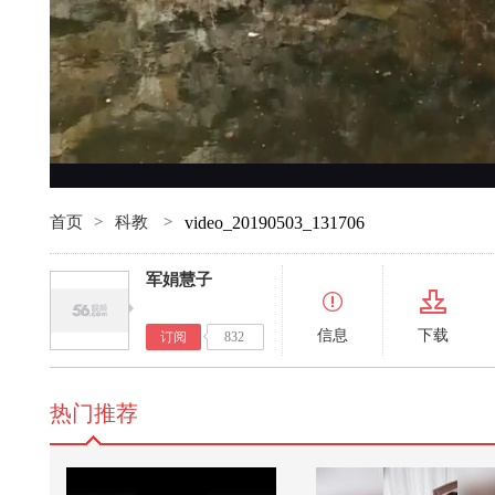
首页
>
科教
>
video_20190503_131706
军娟慧子
信息
下载
订阅
832
热门推荐