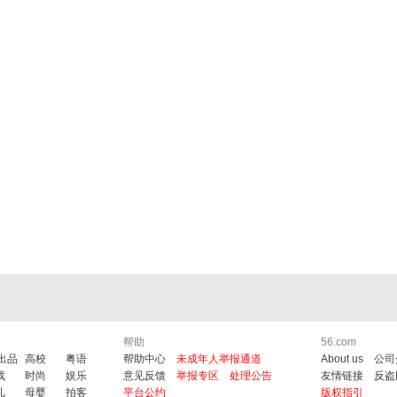
帮助
56.com
6出品
高校
粤语
帮助中心
未成年人举报通道
About us
公司
戏
时尚
娱乐
意见反馈
举报专区
处理公告
友情链接
反盗
儿
母婴
拍客
平台公约
版权指引