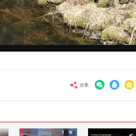
对比度
100
高清
倍速
分享: