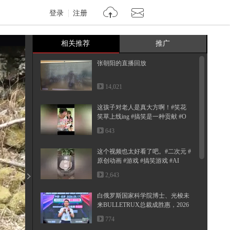
登录
注册
相关推荐
推广
张朝阳的直播回放
14,021
这孩子对老人是真大方啊！#笑花
笑草上线ing #搞笑是一种贡献 #O
MG...
643
这个视频也太好看了吧。#二次元 #
原创动画 #游戏 #搞笑游戏 #AI
2,643
白俄罗斯国家科学院博士、光梭未
来BULLETRUX总裁成胜惠，2026
搜狐...
774