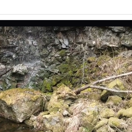
亮度
标准
饱和度
100