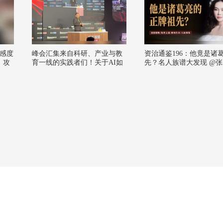
感度
峰会汇集来自科研、产业与教
资治通鉴196：他竟是诸
，攻
育一线的实践者们！关于AI如
先？名人族谱大发现 @
何介入基础研究、物理教育该
@一只飞鸿 @文化很有戏
向何处去、人类智能的不可替
狐文化 @播客狐 @知识狐
代性究竟何在皆有触及～物理
成长狐
圈感谢到场的每一位各位分享
者！@张朝阳 @麦小麦 @断舍
离呀 @搜狐科技 @光梭未来B
ULLETRUX成胜惠 @张益唐
@李淼科学文化 #物理圈看AI