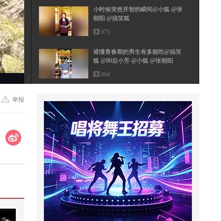
小时候突然开智的瞬间@小狐 @张
朝阳 @搞笑狐
975
谁懂青春期的男生有多能吃@搞笑
狐 @80后小芳 @小狐 @张朝阳
864
过年了！原来过年在家姐妹们都有
举报
自己的【专称】！？快来在除夕解
锁...
696
@高卿尘Nine @王艺瑾 @孙芮Rae
三个人聚在一起说什么呢！？给小
狐...
1,694
【KPOP翻跳自由组队赛道】 嗷呜
七一口南瓜牛肉饺｜越跳越上头的
DUN...
1,218