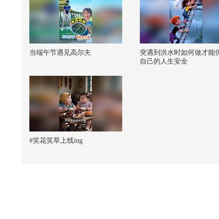
当端午节遇见高尔夫
突遇到洪水时如何做才能
自己的人生安全
#笑花笑草上线ing