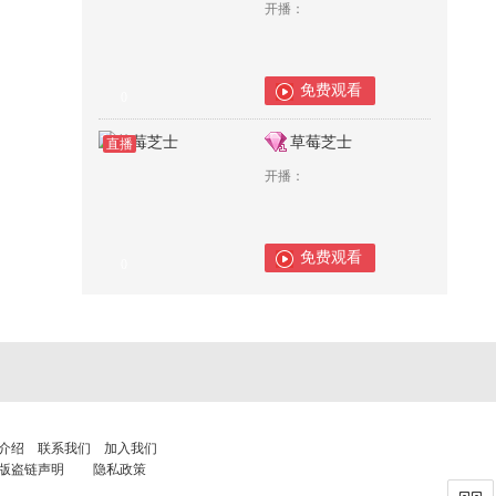
开播：
免费观看
0
草莓芝士
直播
开播：
免费观看
0
介绍
联系我们
加入我们
版盗链声明
隐私政策