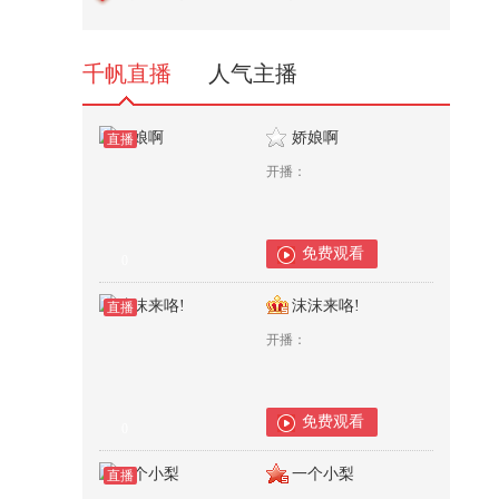
原创动画 #游戏 #搞笑游戏 #AI
1,052
千帆直播
人气主播
娇娘啊
直播
开播：
免费观看
0
沫沫来咯!
直播
开播：
免费观看
0
一个小梨
直播