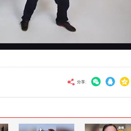
对比度
100
标清
倍速
分享: