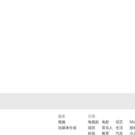
服务
分类
视频
电视剧
电影
综艺
5
自媒体分成
搞笑
音乐人
生活
游
科技
教育
汽车
少