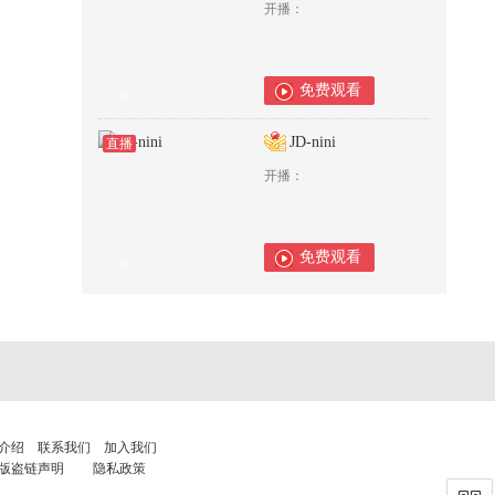
开播：
免费观看
0
JD-nini
直播
开播：
免费观看
0
介绍
联系我们
加入我们
版盗链声明
隐私政策