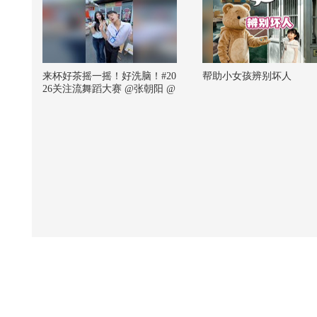
来杯好茶摇一摇！好洗脑！#20
帮助小女孩辨别坏人
26关注流舞蹈大赛 @张朝阳 @
KPOP狐 @野生大蒜 @可乐Col
a @珠珠limi @雯子可爱多 @B
enny.波刚 @糖宝. @takbi塔比
@傲AOAOAO @Mezza @Lynn
冷冷 @优嘎酱 @09林有力 @Y
a是栗子 @小梨梨梨