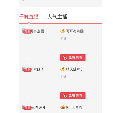
6,342
千帆直播
人气主播
可可有点困
直播
开播：
免费观看
0
晴天辣妹子
直播
开播：
免费观看
0
Kimi8号周年
直播