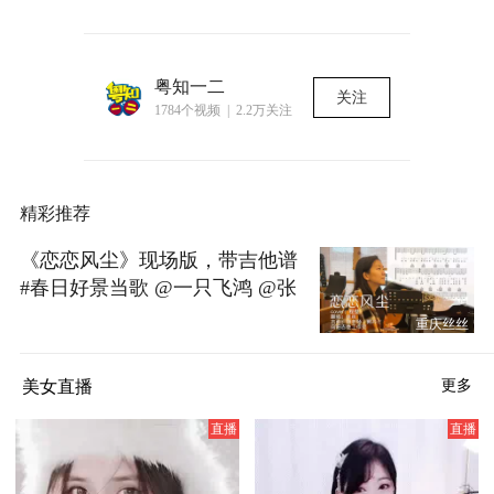
粤知一二
关注
1784个视频 | 2.2万关注
精彩推荐
《恋恋风尘》现场版，带吉他谱
#春日好景当歌 @一只飞鸿 @张
朝阳 @音乐狐
重庆丝丝
美女直播
更多