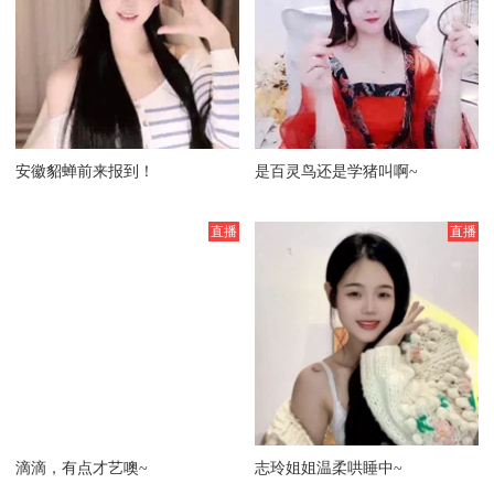
安徽貂蝉前来报到！
是百灵鸟还是学猪叫啊~
滴滴，有点才艺噢~
志玲姐姐温柔哄睡中~