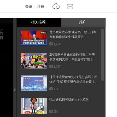
登录
注册
相关推荐
推广
普京政府宣布中俄立场一致，日本
刚有动作就被中俄朝警告
1,410
2只雪王抢雪妹在路边打架，重庆
参加飕狗大赛，单挑异术罗馆长
2,587
【关注流星舞银河-江苏分赛区】团
体组-亚军 获奖组合幸运曲奇饼！...
174
找出并抓捕可疑的人#小游戏
599