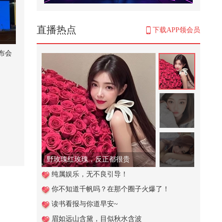
佛像里的秘密
7,835
直播热点
下载APP领会员
善意的提醒
布会
11,493
这个视频也太好看了吧。#二次元 #
原创动画 #游戏 #搞笑游戏 #AI
3,011
解锁芳香瑜伽新体验！一边沉浸式
拉伸，一边被香气包围，太治愈
啦！...
1,618
野玫瑰红玫瑰，反正都很贵
鲁米和米拉虚假的善心#动画
纯属娱乐，无不良引导！
你不知道千帆吗？在那个圈子火爆了！
2,258
读书看报与你道早安~
突遇到洪水时如何做才能保持自己
眉如远山含黛，目似秋水含波