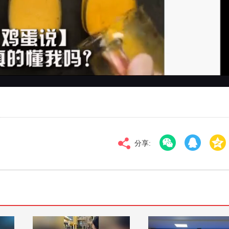
对比度
100
高清
倍速
分享: