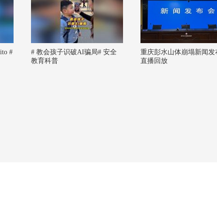
o #
# 教会孩子识破AI骗局# 安全
重庆彭水山体崩塌新闻发
教育科普
直播回放