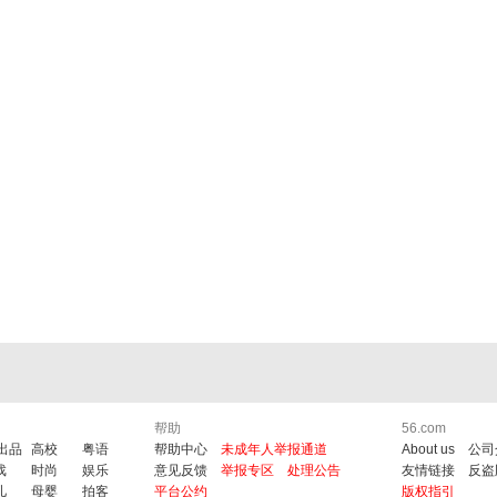
帮助
56.com
6出品
高校
粤语
帮助中心
未成年人举报通道
About us
公司
戏
时尚
娱乐
意见反馈
举报专区
处理公告
友情链接
反盗
儿
母婴
拍客
平台公约
版权指引