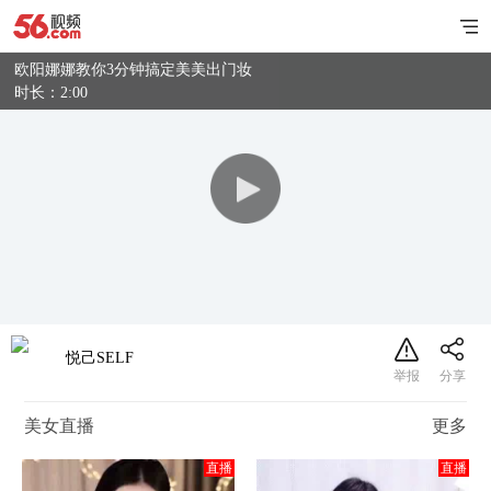
欧阳娜娜教你3分钟搞定美美出门妆
时长：2:00
悦己SELF
美女直播
更多
直播
直播