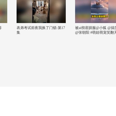
得
表弟考试前夜我换了门锁-第17
被ai彻底驯服@小狐 @搞
集
@张朝阳 #萌娃萌宠笑翻