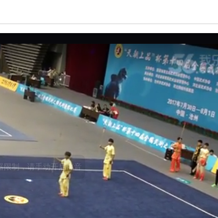
亮度
标准
饱和度
100