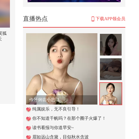
爆笑拼凑五官游戏，是怎么做到每
张脸都奇形怪状呢？
16,640
直播热点
下载APP领会员
法国国会通过协助死亡法案，为患
者安乐死设严格条件,“张朝阳”账...
笑狐
天
29,003
这个视频也太好看了吧。#二次元 #
原创动画 #游戏 #搞笑游戏 #AI
2,713
从韩国西海岸到苗岭深山，文化与
热爱从不分国界，韩国忠清南道体
育...
334
天天姐姐长姐姐短 姐姐饿了又不管！
这个视频也太好看了吧。#二次元 #
纯属娱乐，无不良引导！
原创动画 #游戏 #搞笑游戏 #AI
你不知道千帆吗？在那个圈子火爆了！
4,780
读书看报与你道早安~
【一镜解锁潮生活】文博会上班间
眉如远山含黛，目似秋水含波