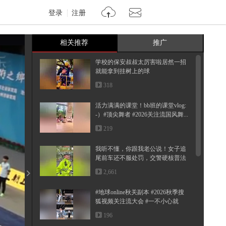
登录
注册
相关推荐
推广
学校的保安叔叔太厉害啦居然一招
就能拿到挂树上的球
318
活力满满的课堂！bb班的课堂vlog:
-）#顶尖舞者 #2026关注流国风舞...
219
我听不懂，你跟我老公说！女子追
尾前车还不服处罚，交警硬核普法
2,661
#地球online秋关副本 #2026秋季搜
狐视频关注流大会 #一不小心就
潮...
196