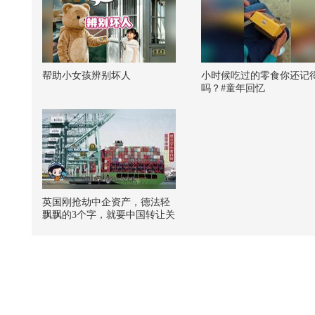
帮助小女孩辨别坏人
小时候吃过的零食你还记
吗？#童年回忆
英国刚抢劫中企资产，德法轻
飘飘的3个字，就要中国转让关
键技术