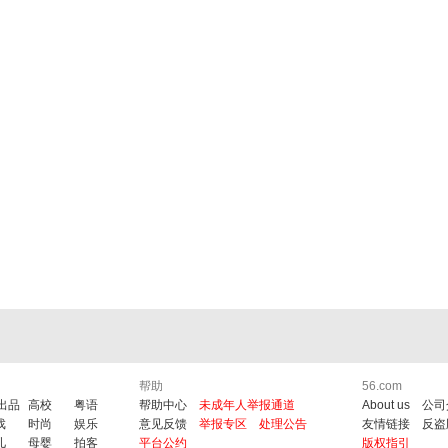
帮助
56.com
6出品
高校
粤语
帮助中心
未成年人举报通道
About us
公司
戏
时尚
娱乐
意见反馈
举报专区
处理公告
友情链接
反盗
儿
母婴
拍客
平台公约
版权指引