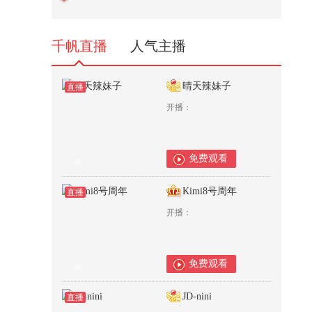
隙溜去内蒙古展区吃羊肉烧麦！去
吉...
255
千帆直播
人气主播
晴天辣妹子
直播
开播：
免费观看
0
Kimi8号周年
直播
开播：
免费观看
0
JD-nini
直播