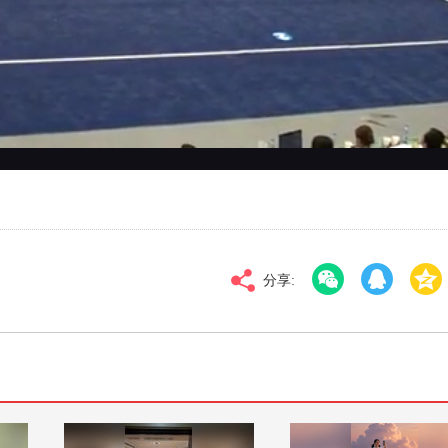
对比度
100
标清
倍速
分享: