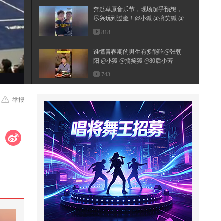
奔赴草原音乐节，现场超乎预想，
尽兴玩到过瘾！@小狐 @搞笑狐 @
张...
818
谁懂青春期的男生有多能吃@张朝
阳 @小狐 @搞笑狐 @80后小芳
743
八成脑梗本可以预防！别让血管问
举报
题拖垮后半生！#全民健康素养提
升 ...
1,438
#2026秋季搜狐视频关注流大会 #地
球online秋关副本 #一不小心就潮...
5,403
不要钱的西瓜真甜#2026春季搜狐
视频关注流大会 #搜狐视频关注流2
02...
7,476