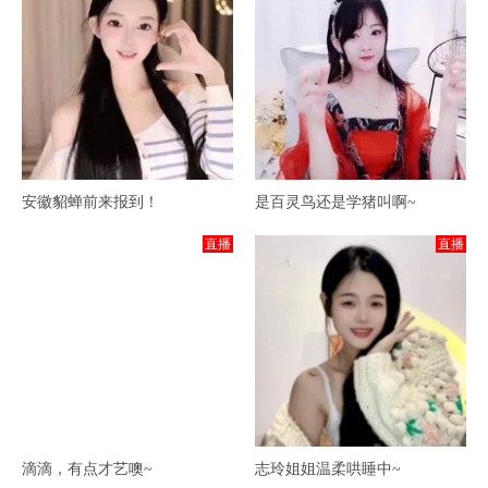
安徽貂蝉前来报到！
是百灵鸟还是学猪叫啊~
直播
直播
滴滴，有点才艺噢~
志玲姐姐温柔哄睡中~