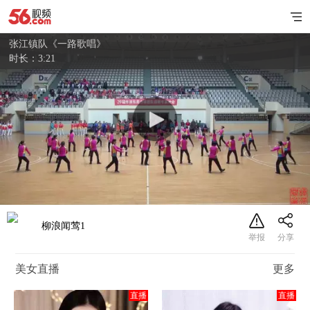
张江镇队《一路歌唱》
时长：3:21
柳浪闻莺1
美女直播
更多
直播
直播