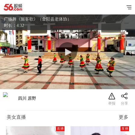
广场舞《留客歌》（金阳县老体协）
时长：4:32
四川 原野
美女直播
更多
直播
直播