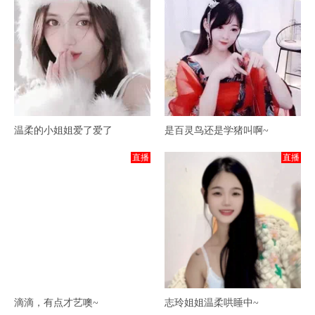
温柔的小姐姐爱了爱了
是百灵鸟还是学猪叫啊~
直播
直播
滴滴，有点才艺噢~
志玲姐姐温柔哄睡中~