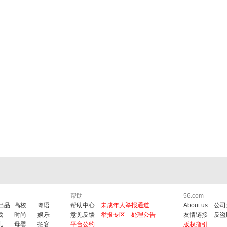
帮助
56.com
6出品
高校
粤语
帮助中心
未成年人举报通道
About us
公司
戏
时尚
娱乐
意见反馈
举报专区
处理公告
友情链接
反盗
儿
母婴
拍客
平台公约
版权指引