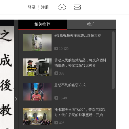
登录
注册
相关推荐
推广
#搜狐视频关注流2025影像大赛
10,125
劳动人民的智慧结晶，将废弃塑料
桶组装，秒变垃圾转运神器
388
意想不到的盗窃方式
1,949
托卡耶夫当面“劝和”，普京沉默以
对：俄在后院的叙事垄断，开始
松...
426