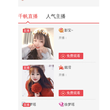
吃饭大赛 @搜狐美食家
121
千帆直播
人气主播
影宝~
直播
开播：
免费观看
0
懿滢
直播
开播：
免费观看
0
徐梦瑶
直播