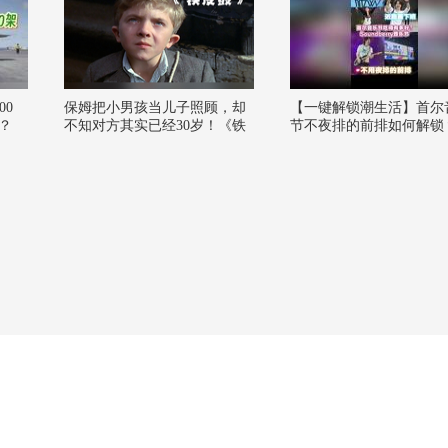
00
保姆把小男孩当儿子照顾，却
【一键解锁潮生活】首尔
？
不知对方其实已经30岁！《铁
节不夜排的前排如何解锁
皮鼓》
阳kintex超近距离接下班
@张朝阳 @狐言岁语 @
乐狐 @潮流生活狐 @阿
的 @一只飞鸿 @KPOP狐 
G你夏到我了 #一不小心
#地球online秋关副本 #20
季搜狐视频关注流大会