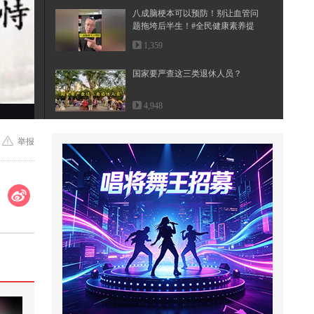
八成脑梗本可以预防！别让血管问
题拖垮后半生！#全民健康素养提
升 ...
1,359
国家要严查这三类退休人员？
4,948
@紫秋心理驿站 紫秋老师的大作，
举报
安全感是内心长出的盔甲，一本让
生...
484
我不懂爱情的时候，就听《我爱
你》#我的音乐处方 @张朝阳 @音
乐狐...
542
加装钢条切割木头加工出木板
931