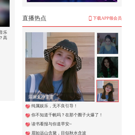
有桂
8,495
直播热点
下载APP领会员
怪小逗来大成家坐客，满墙的玩具
最喜欢伦堡沙，做汪汪汉堡招待
音乐
？高
6,478
攻略！
国风舞
4多国扎堆免签都没用，中国游客
畅酷酷
不爱出国了，背后是文化自信
#OM
就潮了
879
26秋
国营饭店之三生@80后小芳 @小狐
@张朝阳 @搞笑狐
638
温婉女神雯雯
妈妈粗心大意给萌娃拿错了雨伞结
纯属娱乐，无不良引导！
果萌娃的做法太意外了
你不知道千帆吗？在那个圈子火爆了！
3,915
读书看报与你道早安~
贵阳深巷里的重庆老火锅。#好好
眉如远山含黛，目似秋水含波