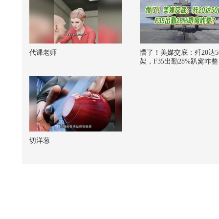
代课老师
懵了！美媒交底：歼20达5
架，F35出勤28%趴窝咋整
切洋葱