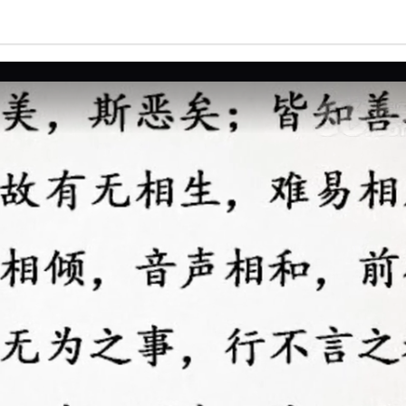
亮度
标准
饱和度
100