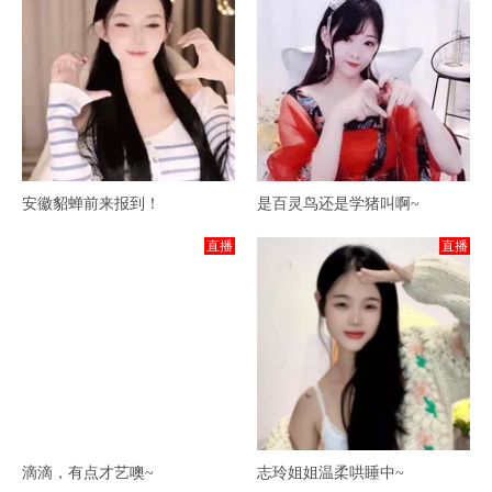
安徽貂蝉前来报到！
是百灵鸟还是学猪叫啊~
直播
直播
滴滴，有点才艺噢~
志玲姐姐温柔哄睡中~