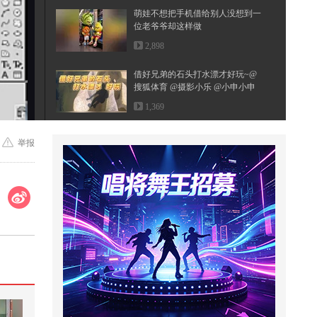
萌娃不想把手机借给别人没想到一
位老爷爷却这样做
2,898
借好兄弟的石头打水漂才好玩~@
搜狐体育 @摄影小乐 @小申小申
@郭大...
1,369
高颜值韩剧，美女在外面被冤枉
举报
了，去找电焊工人安慰！
4,541
来丈母娘家接老婆回家，老婆不回
去，想不到丈母娘这样做，结果老
婆...
124
养老金好消息！多地提升养老金标
准，500元以下能否涨更多？
2,529