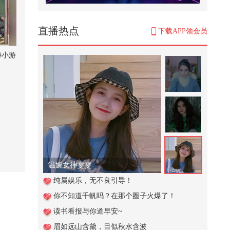
涨知识..
208
直播热点
下载APP领会员
想要自首的朋友，学会了吗？# 警
察 # 普法小剧场
#小游
316
【KPOP翻跳自由组队赛道】 嗷呜
七一口南瓜牛肉饺｜越跳越上头的
DUN...
1,205
杜特尔特阵营秘密求和被拒，小马
科斯铁了心要斩草除根
708
温婉女神雯雯
一次运动，就有抗癌效果，三个动
纯属娱乐，无不良引导！
作分享给您！
你不知道千帆吗？在那个圈子火爆了！
34,766
读书看报与你道早安~
植物大战僵尸寻宝，伽刚特尔找到
眉如远山含黛，目似秋水含波