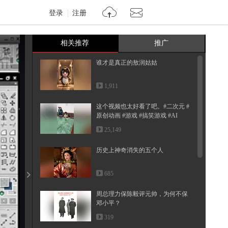
登录
注册
相关推荐
推广
谁才是真正的敖润姑姑
1,911
这个视频也太好看了吧。#二次元 #
原创动画 #游戏 #搞笑游戏 #AI
25,149
历史上神奇消失的五个人
685
周总理力保陈毅评元帅，为何不保
邓小平？
319