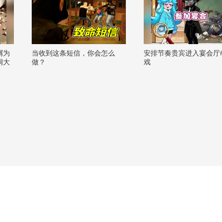
屑为
当收到这条短信，你会怎么
安排节奏贵宾进入宴会厅
洞大
做？
戏