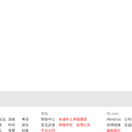
帮助
56.com
6出品
高校
粤语
帮助中心
未成年人举报通道
About us
公司
戏
时尚
娱乐
意见反馈
举报专区
处理公告
友情链接
反盗
儿
母婴
拍客
平台公约
版权指引