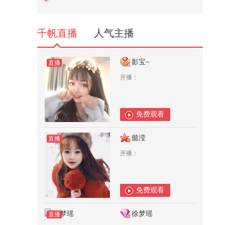
亲兄弟，火爆辣椒拼命抵抗！
546
千帆直播
人气主播
影宝~
直播
开播：
免费观看
0
懿滢
直播
开播：
免费观看
0
徐梦瑶
直播