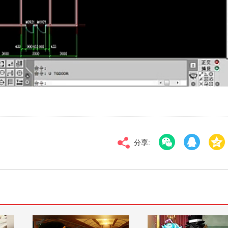
对比度
100
标清
倍速
分享: