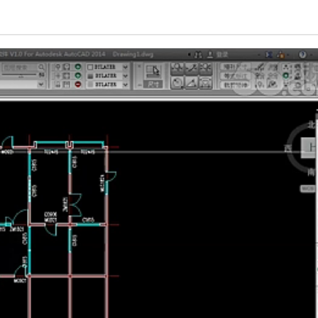
亮度
标准
饱和度
100