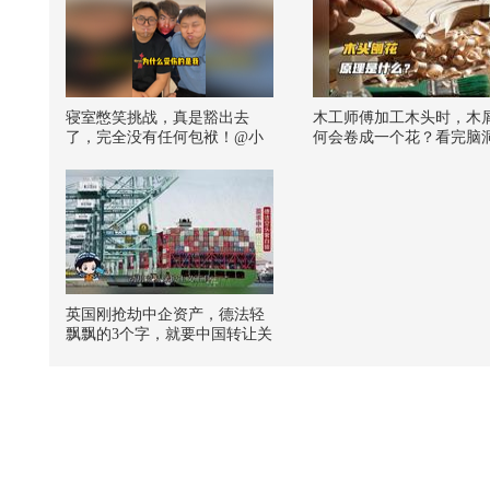
寝室憋笑挑战，真是豁出去
木工师傅加工木头时，木
了，完全没有任何包袱！@小
何会卷成一个花？看完脑
狐 @搞笑狐 @张朝阳
开
英国刚抢劫中企资产，德法轻
飘飘的3个字，就要中国转让关
键技术