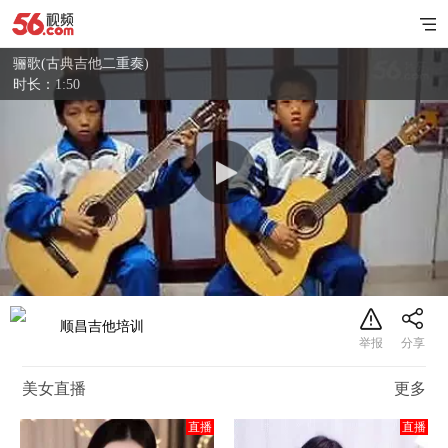
骊歌(古典吉他二重奏)
时长：1:50
顺昌吉他培训
美女直播
更多
直播
直播