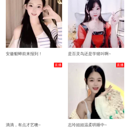
安徽貂蝉前来报到！
是百灵鸟还是学猪叫啊~
直播
直播
滴滴，有点才艺噢~
志玲姐姐温柔哄睡中~