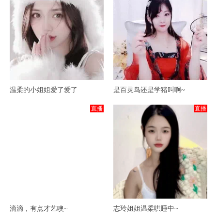
温柔的小姐姐爱了爱了
是百灵鸟还是学猪叫啊~
直播
直播
滴滴，有点才艺噢~
志玲姐姐温柔哄睡中~