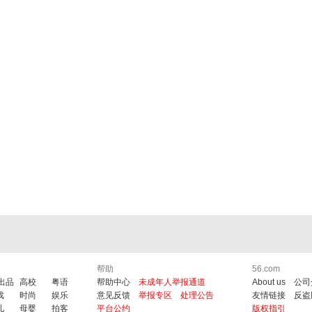
帮助
56.com
6出品
高校
粤语
帮助中心
未成年人举报通道
About us
公司
戏
时尚
娱乐
意见反馈
举报专区
处理公告
友情链接
反盗
儿
母婴
拍客
平台公约
版权指引