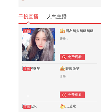
行好事，莫问前程。# 正能量
3,786
千帆直播
人气主播
网友幽大幽幽幽幽
直播
开播：
免费观看
0
暖暖微笑
直播
开播：
免费观看
0
灬若水
直播