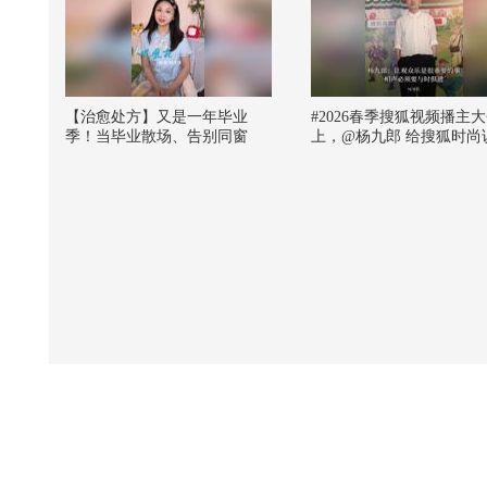
【治愈处方】又是一年毕业
#2026春季搜狐视频播主
季！当毕业散场、告别同窗
上，@杨九郎 给搜狐时尚
时，就听《凤凰花开的路口》#
一段相声~他表示，让观
音乐玩家召集令 #我的音乐处
众“乐”是很重要的事，当
方 #关注流高考云助力 @张朝
逗不乐人时就会陷入焦虑
阳 @阿畅酷酷的 @音乐狐
还透露，五一期间在济南
京有两部话剧跟大家见面
丝们可以期待起来~