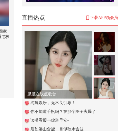
奔赴少年CIIU空降狐厂开启浪漫盛
夏Party直播回放
3,195
直播热点
下载APP领会员
你以为没事，其实是肝脏在呼救！
#健康#科普 @搜狐视频官方小助手
回家
@...
 通过极
1,415
论技
平安
【春关登岛打卡Day11】 【春关倒
6搜狐
计时】这是我最后一次catchcatch
 @狐
@...
 @小
11,112
 @局
狐户外
孩子吃荔枝会进ICU？@关凌 @付
虹医生 @妇产科王贵芳医生 @皮肤
科周...
10,202
腻腻在线点歌台
活力满满的课堂！bb班的课堂vlog:
纯属娱乐，无不良引导！
-）#顶尖舞者 #2026关注流国风舞...
你不知道千帆吗？在那个圈子火爆了！
99
读书看报与你道早安~
#2026春季搜狐视频关注流大会 但
眉如远山含黛，目似秋水含波