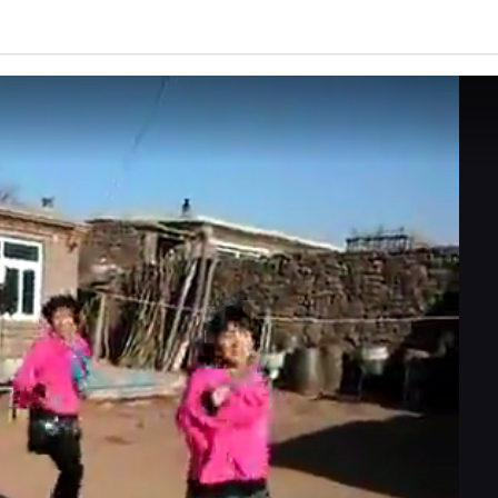
亮度
标准
饱和度
100