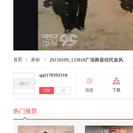
首页
>
原创
>
20150109_133818广场舞最炫民族风
qq1178392310
信息
下载
订阅
53
热门推荐