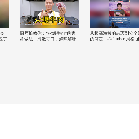
大会
厨师长教你：“火爆牛肉”的家
从极高海拔的忐忑到安全
说了
常做法，滑嫩可口，鲜辣够味
的笃定，@climber 周松
限会客厅特别版传递：无
发现
术难度几何，享受攀爬并
。他
归来才是终极意义。#202
和北
极限探索者大会 @张朝阳
，粉
克斯姐 @晏成的财经观察
水快跑SOHU @摸鱼兄弟
气兄弟 @搜狐文化 @搜
@搜狐垂钓 @搜狐无人机