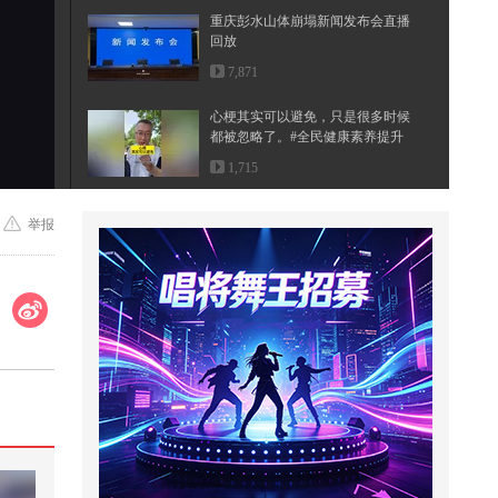
重庆彭水山体崩塌新闻发布会直播
回放
7,871
心梗其实可以避免，只是很多时候
都被忽略了。#全民健康素养提升
@...
1,715
当你是校园文主角【不吃压力】@
举报
张朝阳 @小狐 @80后小芳 @搞笑
狐
1,072
谁这么没素质，送我一瓶可乐！@
搜狐体育 @摄影小乐 @小申小申
@郭...
1,342
萌娃日常趣味生活合集
2,237