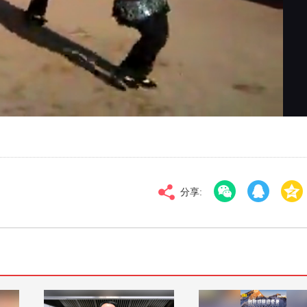
对比度
100
标清
倍速
分享: