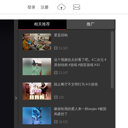
登录
注册
相关推荐
推广
爱是回响
16,585
这个视频也太好看了吧。#二次元 #
原创动画 #游戏 #搞笑游戏 #AI
25,197
阻止餐厅不文明行为 #小游戏
220
麻烦给我的爱人来一杯mojito #被国
风硬控了
38.6万