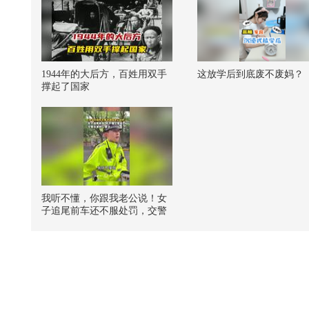
1944年的大后方，百姓用双手
这放学后到底废不废妈？
撑起了国家
我听不懂，你跟我老公说！女
子追尾前车还不服处罚，交警
硬核普法