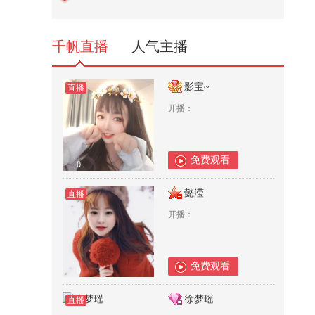
巨耙巨糯香晕了！
2,839
千帆直播
人气主播
影宝~
直播
开播：
免费观看
0
懿滢
直播
开播：
免费观看
0
徐梦瑶
直播