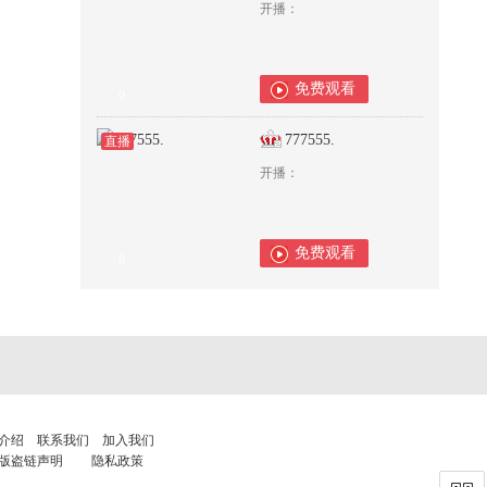
开播：
免费观看
0
777555.
直播
开播：
免费观看
0
介绍
联系我们
加入我们
版盗链声明
隐私政策