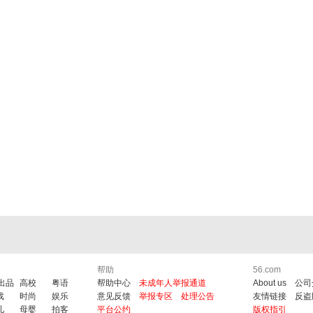
帮助
56.com
6出品
高校
粤语
帮助中心
未成年人举报通道
About us
公司
戏
时尚
娱乐
意见反馈
举报专区
处理公告
友情链接
反盗
儿
母婴
拍客
平台公约
版权指引