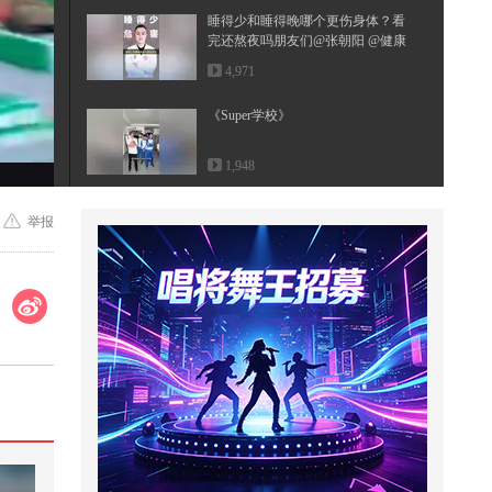
睡得少和睡得晚哪个更伤身体？看
完还熬夜吗朋友们@张朝阳 @健康
狐 ...
4,971
《Super学校》
1,948
养老金好消息！多地提升养老金标
举报
准，500元以下能否涨更多？
2,528
杜特尔特阵营秘密求和被拒，小马
科斯铁了心要斩草除根
707
被ai彻底驯服@小狐 @搞笑狐 @张
朝阳 #萌娃萌宠笑翻天
2,198