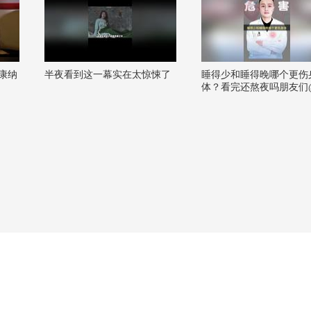
康纳
半夜看到这一幕实在太惊悚了
睡得少和睡得晚哪个更伤
体？看完还熬夜吗朋友们
朝阳 @健康狐 @儿科马
@谢老师说药事 @耳鼻喉
生 @王思露营养师 @紫
驿站 @妇产科王贵芳医生
思文医生 @皮肤科周星医
泰祺 @努力学习的总结侠
狐 @小丰本丰 @搜狐视
小助手 #玩转健康年轻态