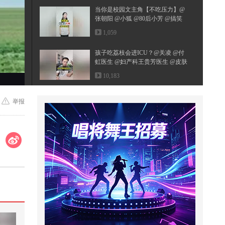
当你是校园文主角【不吃压力】@
张朝阳 @小狐 @80后小芳 @搞笑
狐
1,059
孩子吃荔枝会进ICU？@关凌 @付
虹医生 @妇产科王贵芳医生 @皮肤
科周...
10,183
一次运动，就有抗癌效果，三个动
举报
作分享给您！
34,753
这天真是太热了# 搞笑配音# 搞笑
105
诸葛亮娶妻，竟然是丑女人
365