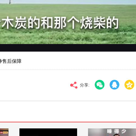
对比度
100
高清
倍速
挣售后保障
分享: