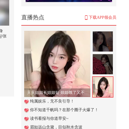
#被国风硬控了 我的思念似六月的
小雨哗哗～
354
直播热点
下载APP领会员
谁才是真正的敖润姑姑
身
@张
1,900
大夫
刘医
动物怎么叫！看完都不知道原本应
秋心理
该怎么叫了！@小狐 @搞笑狐 @张
 @罗
朝阳
生 @
6,320
 @小
频官方
纯银色奥特曼中性笔，赛罗奥特曼
充满光之力，欧布三重形态
2,141
天天姐姐长姐姐短 姐姐饿了又不管！
#瞭望台海#登上访华专机前，特朗
纯属娱乐，无不良引导！
普留下一句话，在美国引起众怒
你不知道千帆吗？在那个圈子火爆了！
31,797
读书看报与你道早安~
萌娃在外面突遇冰雹如何安全躲避
眉如远山含黛，目似秋水含波