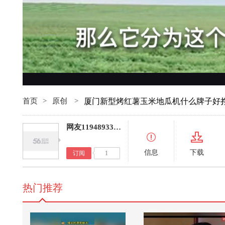
首页
>
原创
>
厦门新型烤红薯玉米地瓜机什么牌子好
网友11948933027476930
信息
下载
订阅
1
热门推荐