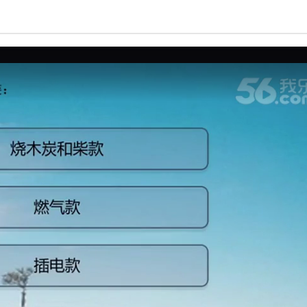
亮度
标准
饱和度
100