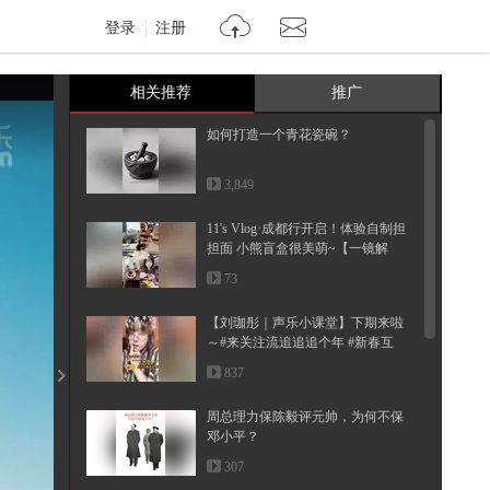
登录
注册
相关推荐
推广
如何打造一个青花瓷碗？
3,849
11's Vlog·成都行开启！体验自制担
担面 小熊盲盒很美萌~【一镜解
锁...
73
【刘珈彤｜声乐小课堂】下期来啦
～#来关注流追追追个年 #新春互
动...
837
周总理力保陈毅评元帅，为何不保
邓小平？
307