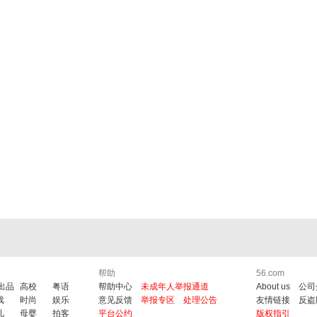
帮助
56.com
6出品
高校
粤语
帮助中心
未成年人举报通道
About us
公司
戏
时尚
娱乐
意见反馈
举报专区
处理公告
友情链接
反盗
儿
母婴
拍客
平台公约
版权指引