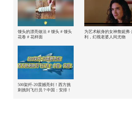
馒头的漂亮做法 # 馒头 # 馒头
为艺术献身的女神詹妮弗·
花卷 # 花样面
利，幻视老婆人间尤物
500架歼-20震撼亮剑！西方挑
刺挑到飞行员？中国：安排！