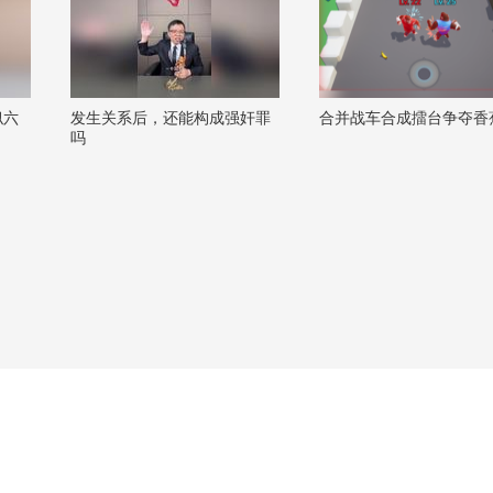
似六
发生关系后，还能构成强奸罪
合并战车合成擂台争夺香
吗