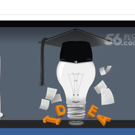
亮度
标准
饱和度
100