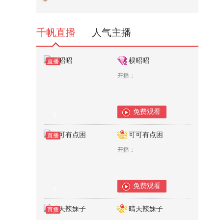
9,097
千帆直播
人气主播
棂昭昭
直播
开播：
免费观看
0
可可有点困
直播
开播：
免费观看
0
晴天辣妹子
直播