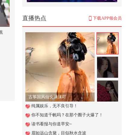
萌娃日常趣味生活合集
2,240
直播热点
下载APP领会员
如何打造一个青花瓷碗？
蕉
3,932
个人贷款新规8月1日施行！四大关
键变化能让借贷人躲开陷阱？
2,126
厨师长教你：“火爆牛肉”的家常做
法，滑嫩可口，鲜辣够味
2,501
古筝国风仙女沫沫吖
不要钱的西瓜真甜#2026春季搜狐
纯属娱乐，无不良引导！
视频关注流大会 #搜狐视频关注流2
你不知道千帆吗？在那个圈子火爆了！
02...
7,309
读书看报与你道早安~
早餐奶奶
眉如远山含黛，目似秋水含波