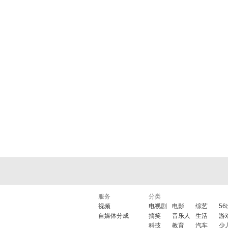
服务
分类
视频
电视剧
电影
综艺
5
自媒体分成
搞笑
音乐人
生活
游
科技
教育
汽车
少