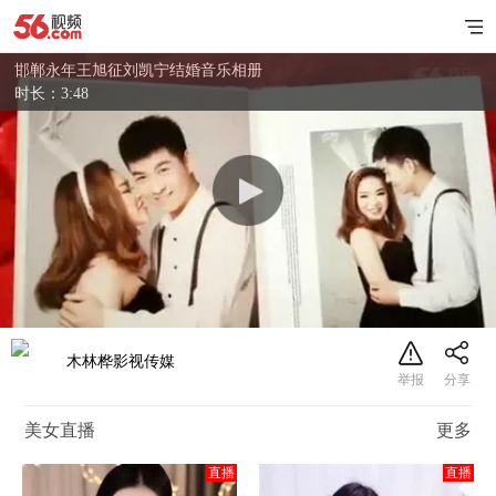
邯郸永年王旭征刘凯宁结婚音乐相册
时长：3:48
木林桦影视传媒
美女直播
更多
直播
直播