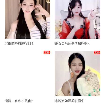
安徽貂蝉前来报到！
是百灵鸟还是学猪叫啊~
直播
直播
滴滴，有点才艺噢~
志玲姐姐温柔哄睡中~