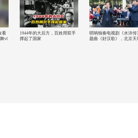
收看
1944年的大后方，百姓用双手
唢呐独奏电视剧《水浒传
vl
撑起了国家
题曲《好汉歌》，北京天
狐 @
之声民乐团伴奏
狐
不小