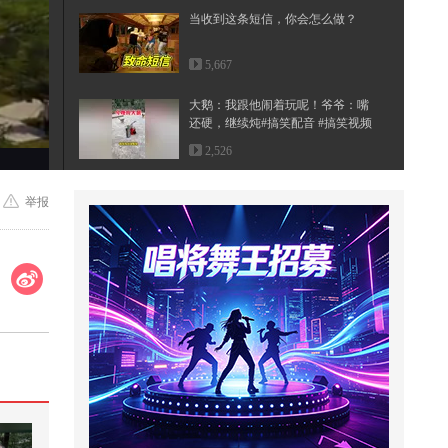
当收到这条短信，你会怎么做？
5,667
大鹅：我跟他闹着玩呢！爷爷：嘴
还硬，继续炖#搞笑配音 #搞笑视频
...
2,526
车速不一般，认识三天，就可以生
举报
孩子
22,150
美国官员抱怨，在特朗普面前不能
乱说中国坏话
690
#瞭望台海#高市早苗的野心，中方
全都看在眼里，9万日本人已作出
最...
844