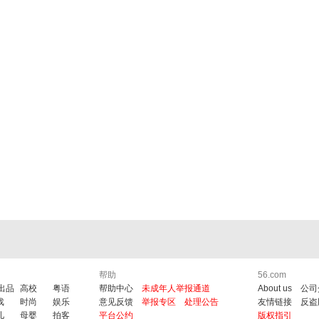
帮助
56.com
6出品
高校
粤语
帮助中心
未成年人举报通道
About us
公司
戏
时尚
娱乐
意见反馈
举报专区
处理公告
友情链接
反盗
儿
母婴
拍客
平台公约
版权指引