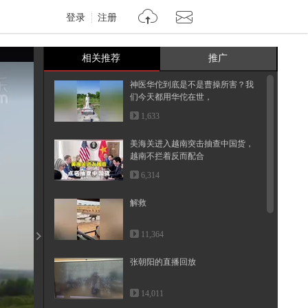
登录
注册
相关推荐
推广
神医华佗到底是不是曹操所害？我
们今天都用华佗在世，
1,633
美海关进入越南突击抽查中国货，
越南不拦着反而配合
6,314
解救
11,364
张朝阳的直播回放
14,011