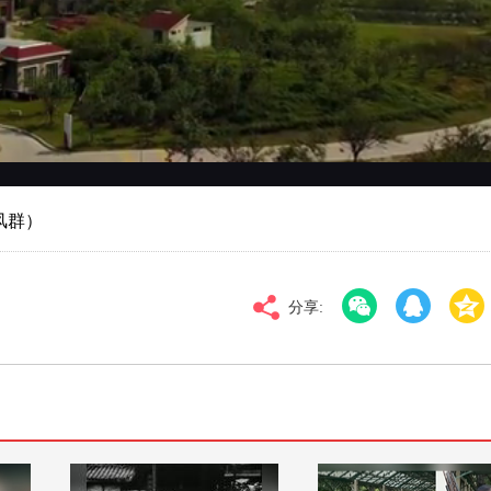
对比度
100
标清
倍速
风群）
分享: