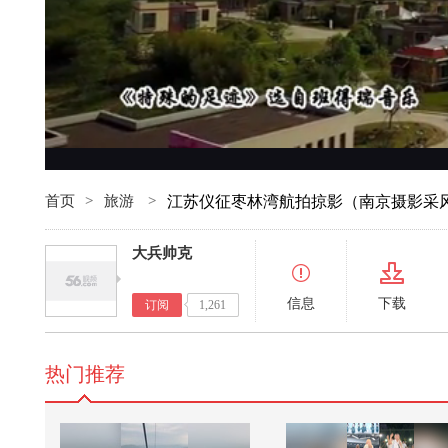
首页
>
旅游
>
江苏仪征枣林湾航拍掠影（南京摄影采
大兵帅克
信息
下载
订阅
1,261
热门推荐