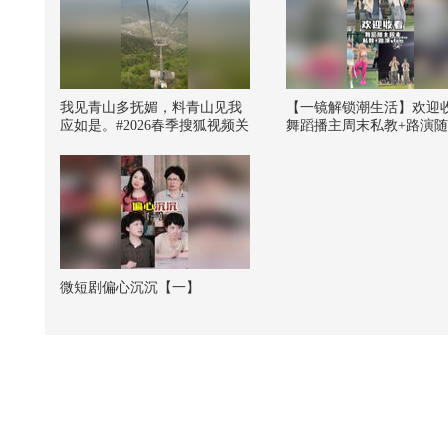
我见青山多抚媚，料青山见我
【一镜解锁潮生活】欢迎
应如是。#2026春季搜狐视频关
舞蹈播主周末私教+路演随舞
注流大会 #五一去哪逛吃 @科
og~@潮流生活狐 @KPOP
学探索小组 @高速公鹿 @付虹
张朝阳 @阿畅酷酷的 @小
医生 @妇产科王贵芳医生 @痘
@努力学习的总结侠 #一
肤西施 @春华姐姐 @智贤律师
心就潮了
@陈小兜律师 @航航儿 @嘿凤
梨like @化无止境薛老师 @演
员明莉 @星际奇航 @张朝阳
@张博士聊数学 @蒋院长讲航
天 @春华姐姐 @搜狐旅游 @
微短剧偏心沉沉【一】
晓乐博士 @小马同学努力吖 @
小K财宝书 @小蒋开心心