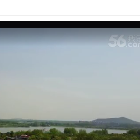
亮度
标准
饱和度
100