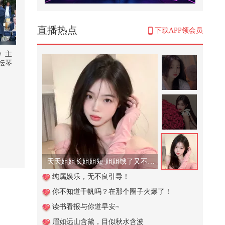
#关注流看美加墨 #2026关注流舞蹈
大赛 #2026关注流国风舞乐大赛 #
2...
1,121
直播热点
下载APP领会员
【春关登岛打卡Day19】【春关你
别走】通过春关又认识了新的美女
》主
宝...
坛琴
238
【一镜解锁潮生活】女孩子一日排
练vlog来啦 盛香亭和丑苹果冰萃
梦...
154
【春关登岛打卡Day21】【封存春
关岛】在春关酒店拍的舞蹈视频被
原...
258
天天姐姐长姐姐短 姐姐饿了又不管！
充气城堡老板的夏日小妙招2
纯属娱乐，无不良引导！
你不知道千帆吗？在那个圈子火爆了！
2,465
读书看报与你道早安~
#文化有时节
眉如远山含黛，目似秋水含波