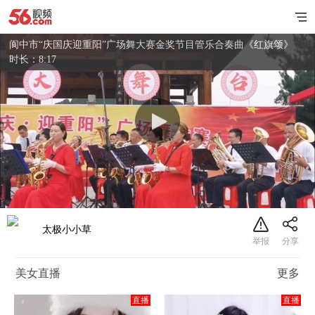
阆中市“庆国庆迎重阳”广场舞大赛金奖节目管乐合奏曲《红旗颂》
时长：8:17
太极小小草
美女直播
更多
直播
直播