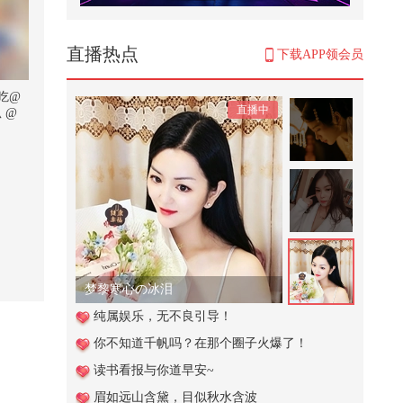
被ai彻底驯服@小狐 @搞笑狐 @张
朝阳 #萌娃萌宠笑翻天
2,302
直播热点
下载APP领会员
2026.7.18 礼成！在爱里圆满！分享
典礼快剪视频～#一秒入夏的旋律
吃@
直播中
...
 @
597
11's Vlog·成都太古里逛吃南堂馆新
川菜｜芒果糯米饭炒冰｜玫瑰花
虾...
212
食品安全的内幕#动画
3,502
总感觉，你好久没理我了
这西瓜一看就有食欲#2026春季搜
纯属娱乐，无不良引导！
狐视频关注流大会
你不知道千帆吗？在那个圈子火爆了！
2,227
读书看报与你道早安~
唢呐独奏电视剧《水浒传》主题曲
眉如远山含黛，目似秋水含波