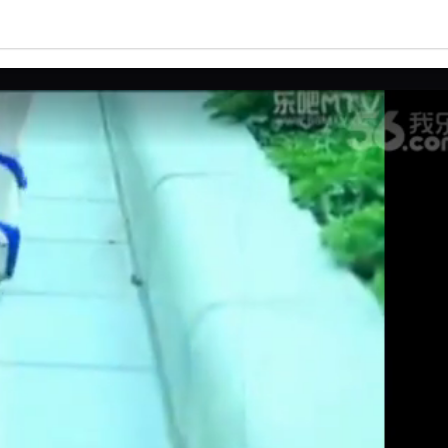
亮度
标准
饱和度
100