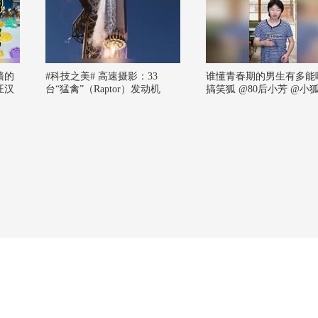
墙的
#科技之美# 高速摄影：33
谁懂青春期的男生有多能
汪汉
台“猛禽”（Raptor）发动机
搞笑狐 @80后小芳 @小狐
为“超级重型”（Super Heavy）
张朝阳
助推器执行第13次飞行提供澎
湃动力。所长注：这段视频展
示的是SpaceX“星舰”（Starshi
p）系统在第13次飞行试验（Fl
ight 13）中，“超级重型”（Sup
er Heavy）一级助推器点火起
飞的高速摄影画面。“超级重
型”助推器底部安装有33台“猛
禽”（Raptor）液氧/液甲烷火箭
发动机，全部发动机同时工作
时可产生约7,500吨级推力（约
7,400余吨力，具体数值会因发
动机版本有所不同），是目前
世界上推力最强的火箭一级助
推器。高速摄影能够清晰捕捉
发动机点火瞬间的火焰结构、