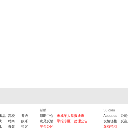
帮助
56.com
6出品
高校
粤语
帮助中心
未成年人举报通道
About us
公司
戏
时尚
娱乐
意见反馈
举报专区
处理公告
友情链接
反盗
儿
母婴
拍客
平台公约
版权指引