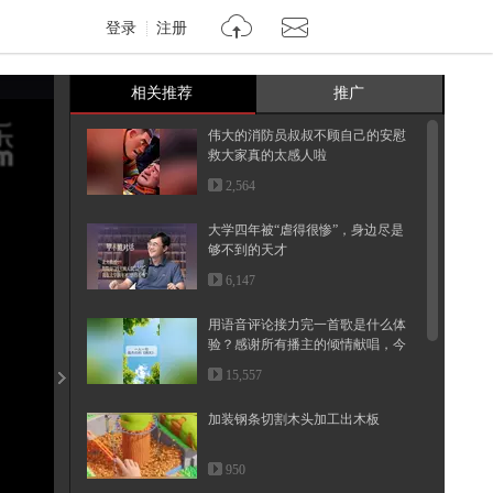
登录
注册
相关推荐
推广
伟大的消防员叔叔不顾自己的安慰
救大家真的太感人啦
2,564
大学四年被“虐得很惨”，身边尽是
够不到的天才
6,147
用语音评论接力完一首歌是什么体
验？感谢所有播主的倾情献唱，今
天...
15,557
加装钢条切割木头加工出木板
950