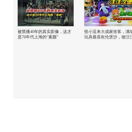
被禁播40年的真实影像，这才
怪小逗来大成家坐客，满
是70年代上海的“素颜”
玩具最喜欢伦堡沙，做汪
堡招待