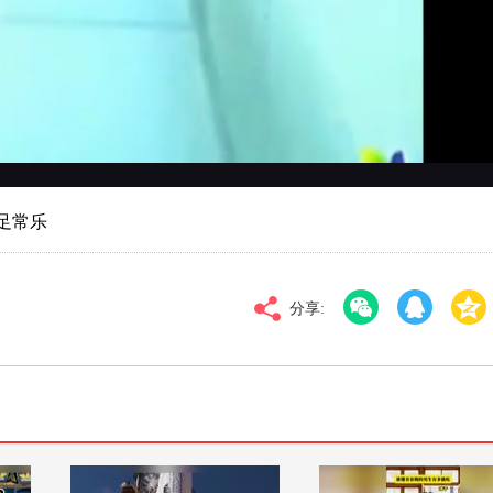
对比度
100
标清
倍速
足常乐
分享: