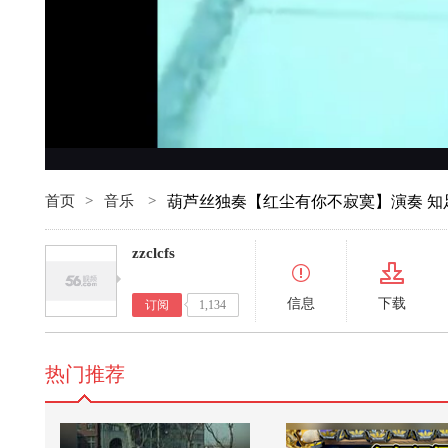
首页
>
音乐
>
葫芦丝独奏【红尘有你不寂寞】演奏 知
zzclcfs
信息
下载
订阅
1,134
热门推荐