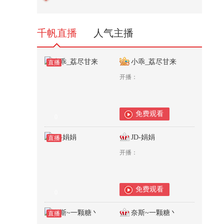
《好汉歌》，北京天坛琴之声民乐
团...
593
千帆直播
人气主播
小乖_荔尽甘来
直播
开播：
免费观看
0
JD-娟娟
直播
开播：
免费观看
0
奈斯~一颗糖丶
直播