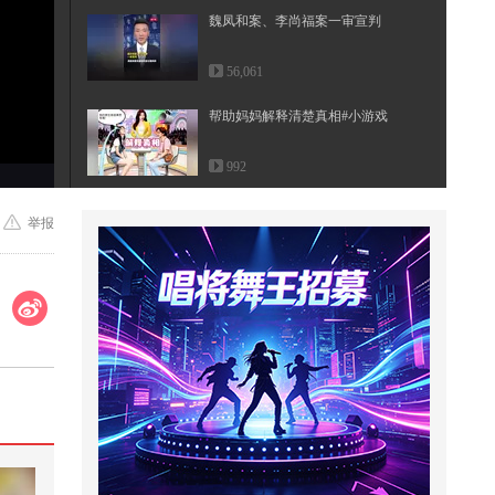
魏凤和案、李尚福案一审宣判
56,061
帮助妈妈解释清楚真相#小游戏
992
500架歼-20震撼亮剑！西方挑刺挑
举报
到飞行员？中国：安排！
234
#快成长计划 #影画演绎未来之星
刚好路过，看到这个小女孩也太调
皮...
574
这个视频也太好看了吧。#二次元 #
原创动画 #游戏 #搞笑游戏 #AI
488