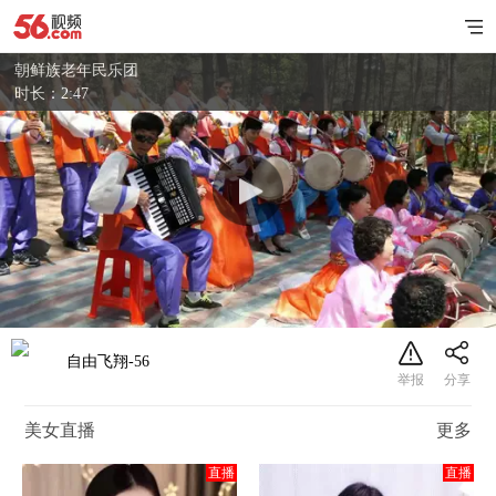
朝鲜族老年民乐团
时长：2:47
自由飞翔-56
美女直播
更多
直播
直播