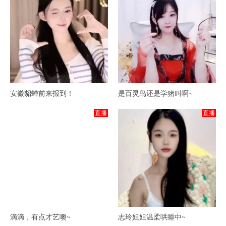
安徽貂蝉前来报到！
是百灵鸟还是学猪叫啊~
直播
直播
滴滴，有点才艺噢~
志玲姐姐温柔哄睡中~