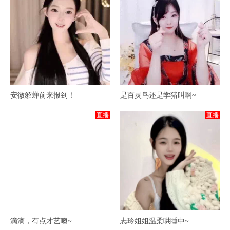
安徽貂蝉前来报到！
是百灵鸟还是学猪叫啊~
直播
直播
滴滴，有点才艺噢~
志玲姐姐温柔哄睡中~