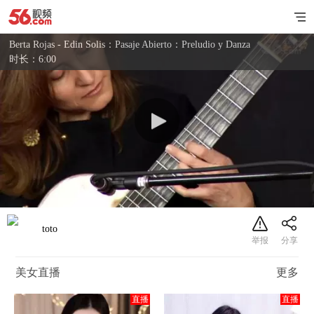
Berta Rojas - Edin Solis：Pasaje Abierto：Preludio y Danza
时长：6:00
toto
美女直播
更多
直播
直播