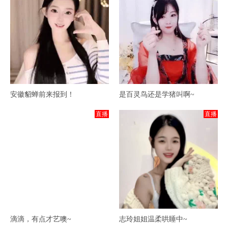
安徽貂蝉前来报到！
是百灵鸟还是学猪叫啊~
直播
直播
滴滴，有点才艺噢~
志玲姐姐温柔哄睡中~