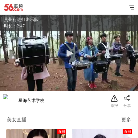
贵州行进打击乐队
时长：2:47
星海艺术学校
美女直播
更多
直播
直播