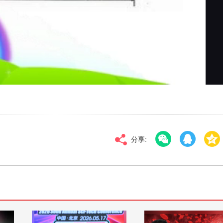
对比度
100
标清
倍速
分享: