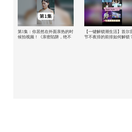
第1集：你居然在外面亲热的时
【一键解锁潮生活】首尔
候拍视频！《亲密陷阱，绝不
节不夜排的前排如何解锁
沉默》
阳kintex超近距离接下班
@张朝阳 @狐言岁语 @国
乐狐 @潮流生活狐 @阿
的 @一只飞鸿 @KPOP狐 
G你夏到我了 #一不小心
#地球online秋关副本 #202
季搜狐视频关注流大会