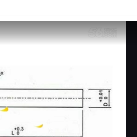
亮度
标准
饱和度
100