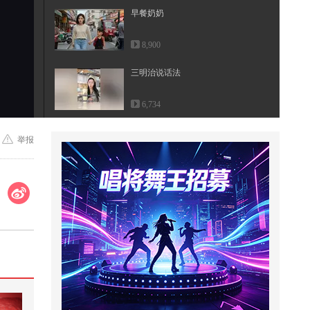
早餐奶奶
8,900
三明治说话法
6,734
国宴上谁跟马斯克、黄仁勋同桌？
举报
座次就是谈判桌！
10.2万
明朝皇帝短命的背后到底藏着什么
惊天秘密
13,689
解放军军机出动，划出不寻常航
迹，赖清德尤其担心一件事
2,706