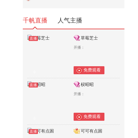
拉·库鲁昆迪斯《一战再战》，这
也...
418
千帆直播
人气主播
草莓芝士
直播
开播：
免费观看
0
棂昭昭
直播
开播：
免费观看
0
可可有点困
直播