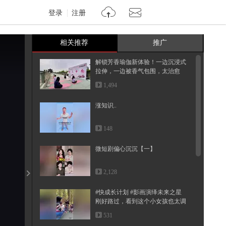
登录
注册
相关推荐
推广
解锁芳香瑜伽新体验！一边沉浸式
拉伸，一边被香气包围，太治愈
啦！...
1,494
涨知识..
148
微短剧偏心沉沉【一】
2,128
#快成长计划 #影画演绎未来之星
刚好路过，看到这个小女孩也太调
皮...
531