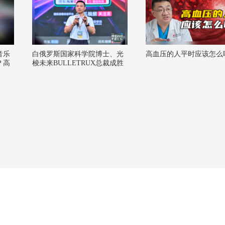
音乐
白俄罗斯国家科学院博士、光
高血压的人平时应该怎么
？高
梭未来BULLETRUX总裁成胜
攻略！
惠，2026搜狐科技年度论坛演
风舞
讲完整版
畅酷酷
#OM
就潮了
6秋