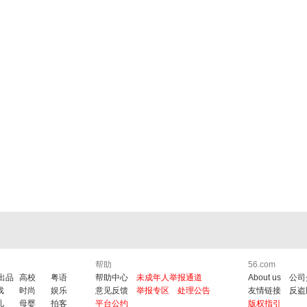
帮助
56.com
6出品
高校
粤语
帮助中心
未成年人举报通道
About us
公司
戏
时尚
娱乐
意见反馈
举报专区
处理公告
友情链接
反盗
儿
母婴
拍客
平台公约
版权指引