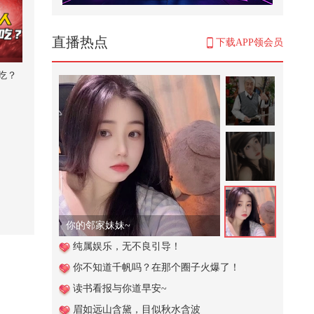
2只雪王抢雪妹在路边打架，重庆
参加飕狗大赛，单挑异术罗馆长
2,486
直播热点
下载APP领会员
峰会汇集来自科研、产业与教育一
线的实践者们！关于AI如何介入基
吃？
础...
1,145
【KPOP翻跳自由组队赛道】 嗷呜
七一口南瓜牛肉饺｜越跳越上头的
DUN...
1,180
【春关登岛打卡Day11】 【春关倒
计时】这是我最后一次catchcatch
@...
11,075
你的邻家妹妹~
养老金好消息！多地提升养老金标
纯属娱乐，无不良引导！
准，500元以下能否涨更多？
你不知道千帆吗？在那个圈子火爆了！
2,504
读书看报与你道早安~
第98届奥斯卡最佳选角奖：卡桑德
眉如远山含黛，目似秋水含波