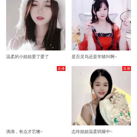
温柔的小姐姐爱了爱了
是百灵鸟还是学猪叫啊~
直播
直播
滴滴，有点才艺噢~
志玲姐姐温柔哄睡中~