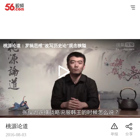
桃源论道：罗辑思维“改写历史论”观念狭隘
桃源论道
2016-08-03