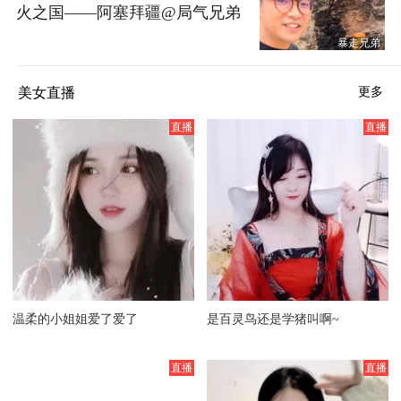
火之国——阿塞拜疆@局气兄弟
@搜狐户外 @摸鱼兄弟 @晏成
暴走兄弟
的财经观察 @张朝阳 #现在就出
发 #奔向桃源向野而生 #旅行
美女直播
更多
温柔的小姐姐爱了爱了
是百灵鸟还是学猪叫啊~