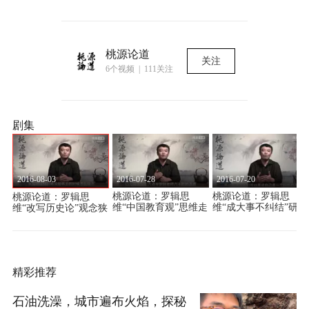
桃源论道
关注
6个视频 | 111关注
剧集
2016-08-03
2016-07-28
2016-07-20
桃源论道：罗辑思
桃源论道：罗辑思
桃源论道：罗辑思
狭
维“中国教育观”思维走
维“成大事不纠结”研究
维“改写历史论”观念狭
极端
方法有误
隘
精彩推荐
石油洗澡，城市遍布火焰，探秘