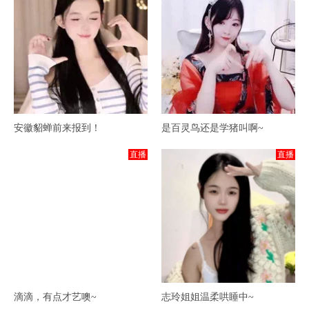
安徽貂蝉前来报到！
是百灵鸟还是学猪叫啊~
直播
直播
滴滴，有点才艺噢~
志玲姐姐温柔哄睡中~