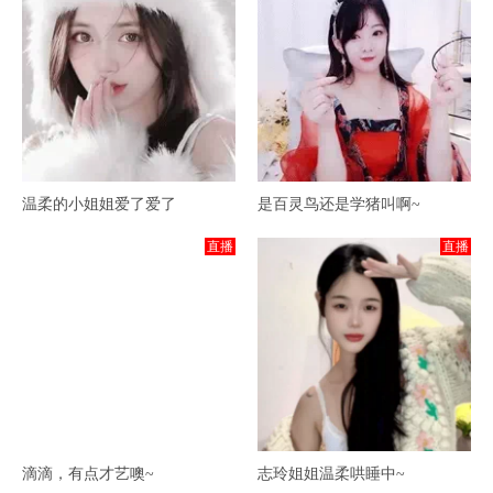
温柔的小姐姐爱了爱了
是百灵鸟还是学猪叫啊~
直播
直播
滴滴，有点才艺噢~
志玲姐姐温柔哄睡中~