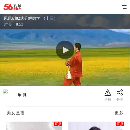
凤凰剑82式分解教学 （十三）
时长：9:53
乐 健
美女直播
更多
直播
直播