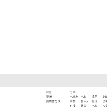
服务
分类
视频
电视剧
电影
综艺
5
自媒体分成
搞笑
音乐人
生活
游
科技
教育
汽车
少