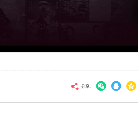
对比度
100
倍速
分享: