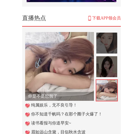
直播热点
下载APP领会员
你是不是想我了
纯属娱乐，无不良引导！
你不知道千帆吗？在那个圈子火爆了！
读书看报与你道早安~
眉如远山含黛，目似秋水含波