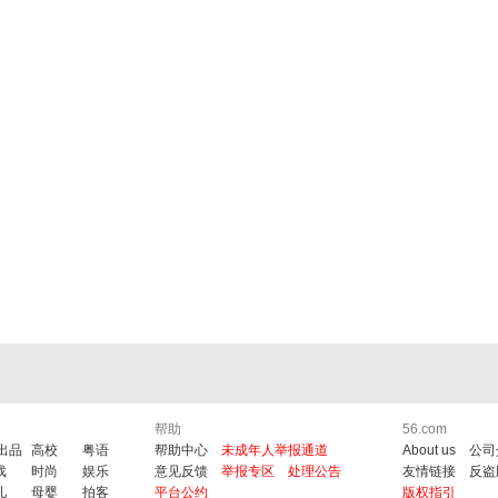
帮助
56.com
6出品
高校
粤语
帮助中心
未成年人举报通道
About us
公司
戏
时尚
娱乐
意见反馈
举报专区
处理公告
友情链接
反盗
儿
母婴
拍客
平台公约
版权指引