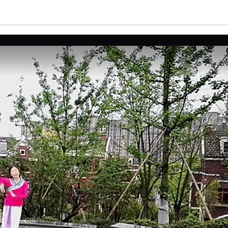
亮度
标准
饱和度
100