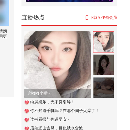
解救
11,713
直播热点
下载APP领会员
这个视频也太好看了吧。#二次元 #
原创动画 #游戏 #搞笑游戏 #AI
晴朗
用更
507
好不容
镜解
老梁：建国初期这种事不少
潮了
24,434
谁才是真正的敖润姑姑
1,962
这嘟嘟小嘴~
老钱班 # 侯绿萝# 脉动运...
纯属娱乐，无不良引导！
你不知道千帆吗？在那个圈子火爆了！
566
读书看报与你道早安~
托卡耶夫当面“劝和”，普京沉默以
眉如远山含黛，目似秋水含波