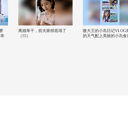
赛
离婚单干，前夫家彻底塌了
嗷大王的小岛日记VLOG|
合幸
（55）
的天气配上美丽的小岛食
台
佳哦|记录每天都在下雨
人都
易才拥有的明媚周末【一
像们
锁潮生活】#一不小心就
@阿
@KPOP狐 @潮流生活狐
舞银河