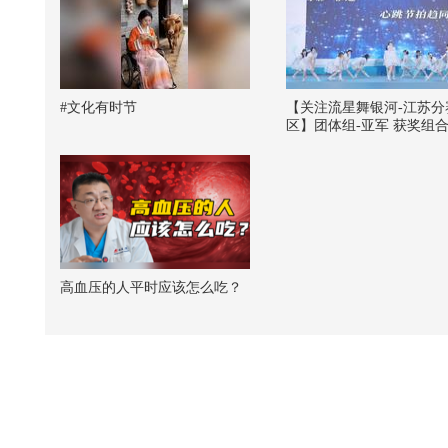
#文化有时节
【关注流星舞银河-江苏分
区】团体组-亚军 获奖组
运曲奇饼！带来的精彩舞
《万千个辛德瑞拉》 每个
是自己故事的主角，小偶
舞台感染力满满@张朝阳 
畅酷酷的#2026关注流星
全国宅舞大赛
高血压的人平时应该怎么吃？