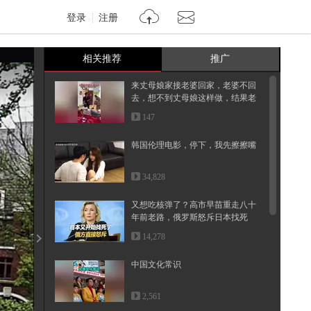
登录
注册
相关推荐
推广
来丈母娘家接老婆回家，老婆不回
去，想不到丈母娘这样做，结果老
婆...
147
韩国伦理电影，停下，我先擦擦嘴
34,828
又想吃核弹了？高市早苗重走八十
年前老路，俄罗斯怒斥日本找死
14,278
中国文化常识
2,561