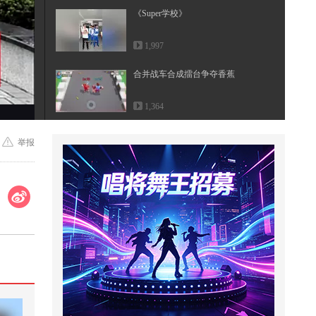
《Super学校》
1,997
合并战车合成擂台争夺香蕉
1,364
睡得少和睡得晚哪个更伤身体？看
举报
完还熬夜吗朋友们@张朝阳 @健康
狐 ...
5,017
果蝇陷阱
1,052
19旁人嫉妒生计暗中散播流言举报
《重生之退婚养家》
29