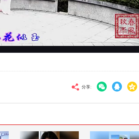
对比度
100
标清
倍速
分享: