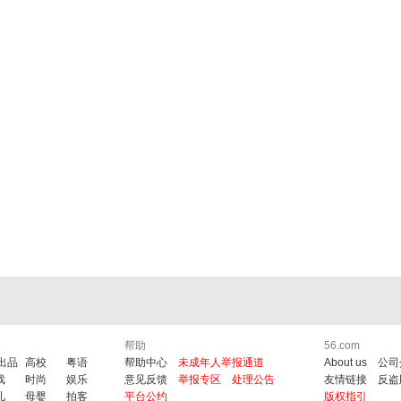
帮助
56.com
6出品
高校
粤语
帮助中心
未成年人举报通道
About us
公司
戏
时尚
娱乐
意见反馈
举报专区
处理公告
友情链接
反盗
儿
母婴
拍客
平台公约
版权指引