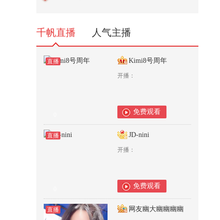
对：俄在后院的叙事垄断，开始
松...
494
千帆直播
人气主播
Kimi8号周年
直播
开播：
免费观看
0
JD-nini
直播
开播：
免费观看
0
网友幽大幽幽幽幽
直播