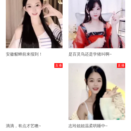
安徽貂蝉前来报到！
是百灵鸟还是学猪叫啊~
直播
直播
滴滴，有点才艺噢~
志玲姐姐温柔哄睡中~