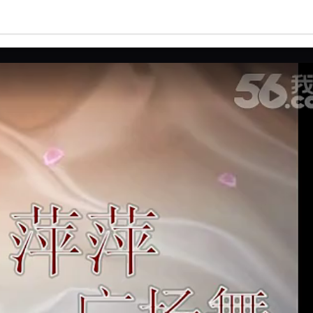
亮度
标准
饱和度
100