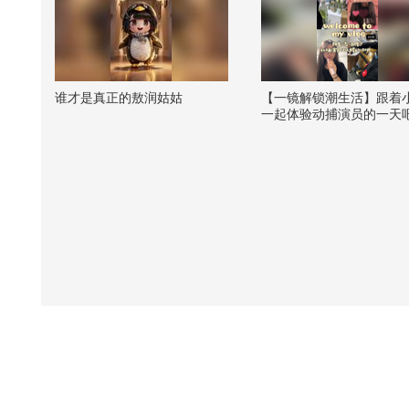
谁才是真正的敖润姑姑
【一镜解锁潮生活】跟着
一起体验动捕演员的一天
很呆萌哦！上班一小时下
星是不是很爽@张朝阳 @
酷酷的 @痘肤西施 @素部
推广图文版 @KPOP狐 @
生活狐 @努力学习的总结
七弦想养猫 @涛姐是女神
狐 #一不小心就潮了