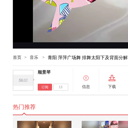
首页
>
音乐
>
青阳 萍萍广场舞 排舞太阳下及背面分解
顺景琴
信息
下载
订阅
13
热门推荐