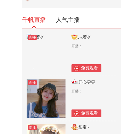
们今天都用华佗在世，
1,648
千帆直播
人气主播
灬若水
直播
开播：
免费观看
0
开心雯雯
直播
开播：
免费观看
0
影宝~
直播