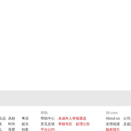
帮助
56.com
6出品
高校
粤语
帮助中心
未成年人举报通道
About us
公司
戏
时尚
娱乐
意见反馈
举报专区
处理公告
友情链接
反盗
儿
母婴
拍客
平台公约
版权指引