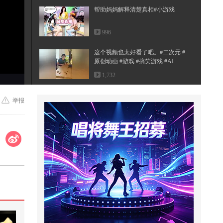
帮助妈妈解释清楚真相#小游戏
996
这个视频也太好看了吧。#二次元 #
原创动画 #游戏 #搞笑游戏 #AI
1,732
站着发生关系，也构成强奸罪吗
举报
3,308
有桂
8,554
这个视频也太好看了吧。#二次元 #
原创动画 #游戏 #搞笑游戏 #AI
639