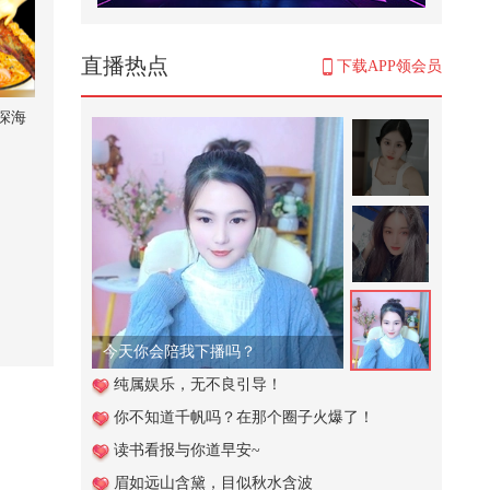
冯小刚三顾茅庐请他出山救场、张
艺谋：姜文在他面前就像新兵蛋子
473
直播热点
下载APP领会员
谁懂青春期的男生有多能吃@搞笑
狐 @80后小芳 @小狐 @张朝阳
深海
922
当端午节遇见高尔夫
2,550
这个视频也太好看了吧。#二次元 #
原创动画 #游戏 #搞笑游戏 #AI
2,665
腻腻在线点歌台
#文化有时节
纯属娱乐，无不良引导！
你不知道千帆吗？在那个圈子火爆了！
2,321
读书看报与你道早安~
神医华佗到底是不是曹操所害？我
眉如远山含黛，目似秋水含波