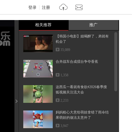
登录
注册
相关推荐
推广
【韩国小电影】姐喝醉了，弟就有
机会了
35,089
合并战车合成擂台争夺香蕉
1,358
这西瓜一看就有食欲#2026春季搜
狐视频关注流大会
2,233
妈妈粗心大意给萌娃拿错了雨伞结
果萌娃的做法太意外了
3,947