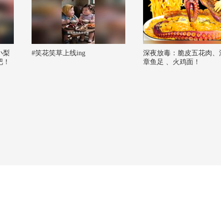
小梨
#笑花笑草上线ing
深夜放毒：脆皮五花肉、
吧！
章鱼足 、火鸡面！
班追
阿畅
鸟_
潮流
侠 @
 @小