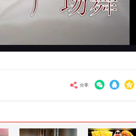
对比度
100
高清
倍速
分享: