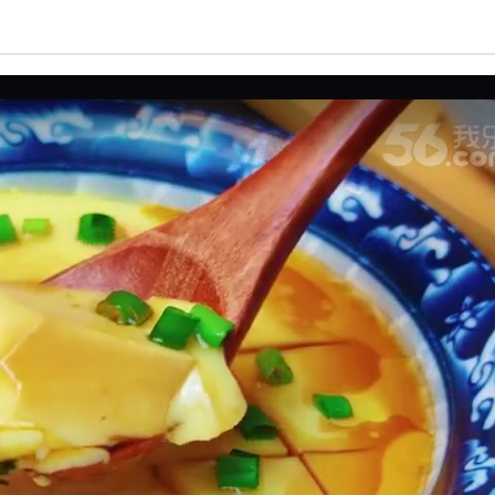
亮度
标准
饱和度
100