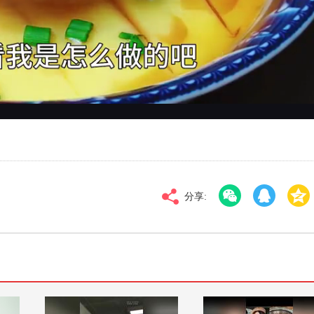
对比度
100
高清
倍速
分享: