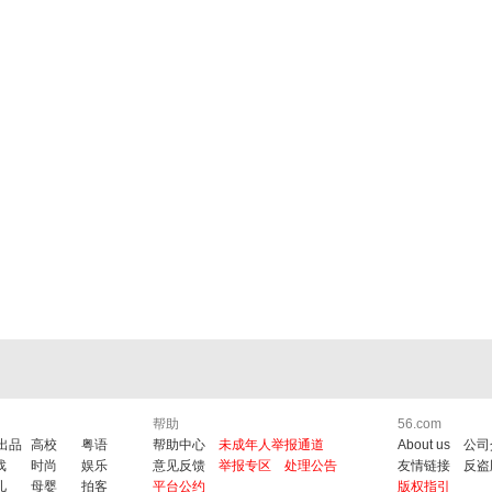
帮助
56.com
6出品
高校
粤语
帮助中心
未成年人举报通道
About us
公司
戏
时尚
娱乐
意见反馈
举报专区
处理公告
友情链接
反盗
儿
母婴
拍客
平台公约
版权指引