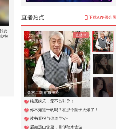
#笑花笑草上线ing
415
直播热点
下载APP领会员
不要钱的西瓜真甜#2026春季搜狐
视频关注流大会 #搜狐视频关注流2
【我要
直播中
02...
vlo
7,155
关注流
还记得，你的初心吗？
5,832
￼【春关登岛打卡Day13】【春关
OOTD展示】dejavu#欢迎登陆春关
岛 #...
581
森林二胡青布拉克
#文化有时节
纯属娱乐，无不良引导！
你不知道千帆吗？在那个圈子火爆了！
17,554
读书看报与你道早安~
托卡耶夫当面“劝和”，普京沉默以
眉如远山含黛，目似秋水含波