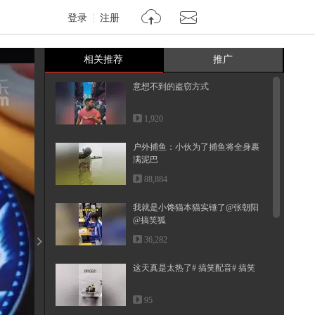
登录
注册
相关推荐
推广
意想不到的盗窃方式
1,920
户外捕鱼：小伙为了捕鱼将全身裹
满泥巴
88,884
我就是小馋猫本猫实锤了@张朝阳
@搞笑狐
36,282
这天真是太热了# 搞笑配音# 搞笑
95