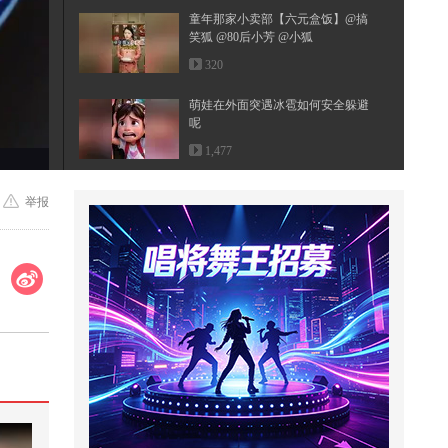
童年那家小卖部【六元盒饭】@搞
笑狐 @80后小芳 @小狐
320
萌娃在外面突遇冰雹如何安全躲避
呢
1,477
中国文化常识
举报
2,500
当文化遇上武打。热映电影《火遮
眼》里的招式真的能打吗？@张朝
阳...
7,815
#关注流看美加墨 #2026关注流舞蹈
大赛 #2026关注流国风舞乐大赛 #
2...
1,056