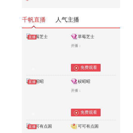
对：俄在后院的叙事垄断，开始
松...
374
千帆直播
人气主播
草莓芝士
直播
开播：
免费观看
0
棂昭昭
直播
开播：
免费观看
0
可可有点困
直播