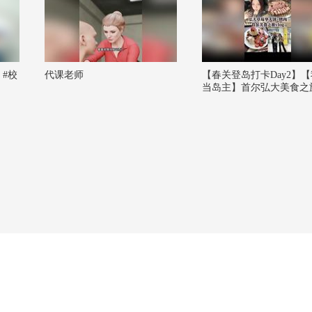
#校
代课老师
【春关登岛打卡Day2】
当岛主】首尔弘大美食之旅
g！#2026春季搜狐视频
大会 #欢迎登陆春关岛