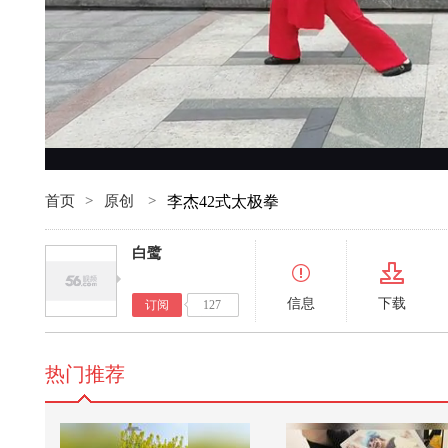
首页
>
原创
>
李杰42式太极拳
白鹭
信息
下载
订阅
127
热门推荐