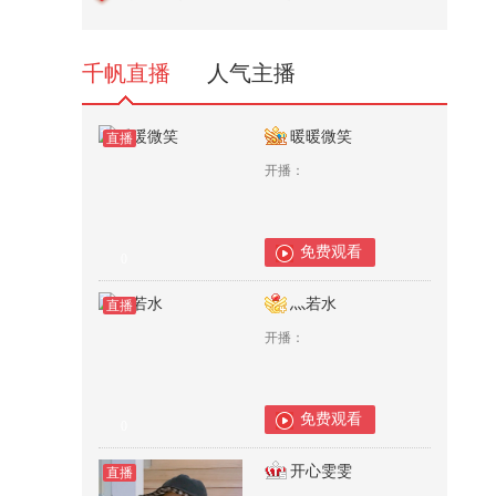
须压一压美日31国的气焰
224
千帆直播
人气主播
暖暖微笑
直播
开播：
免费观看
0
灬若水
直播
开播：
免费观看
0
开心雯雯
直播