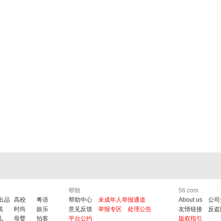
帮助
56.com
6出品
高校
粤语
帮助中心
未成年人举报通道
About us
公司
戏
时尚
娱乐
意见反馈
举报专区
处理公告
友情链接
反盗
儿
母婴
拍客
平台公约
版权指引