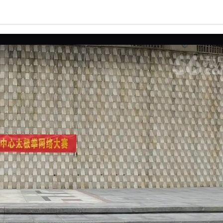
亮度
标准
饱和度
100