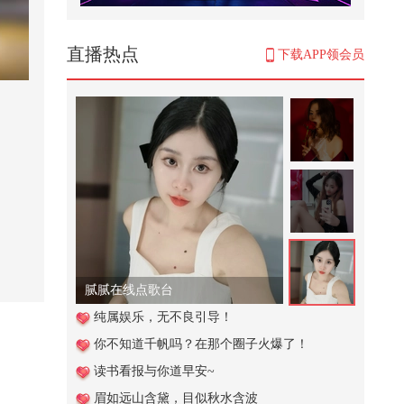
中国文化常识
2,518
直播热点
下载APP领会员
毕雯珺&张淼怡正片上线！毕雯珺
聊对张淼怡的初印象是高冷，他觉
得...
48,984
果蝇陷阱
1,000
努力生活的人，不需要向任何人低
头
2,882
腻腻在线点歌台
鲁米和米拉虚假的善心#动画
纯属娱乐，无不良引导！
你不知道千帆吗？在那个圈子火爆了！
2,189
读书看报与你道早安~
中俄舰队主力在青岛集结完毕，必
眉如远山含黛，目似秋水含波