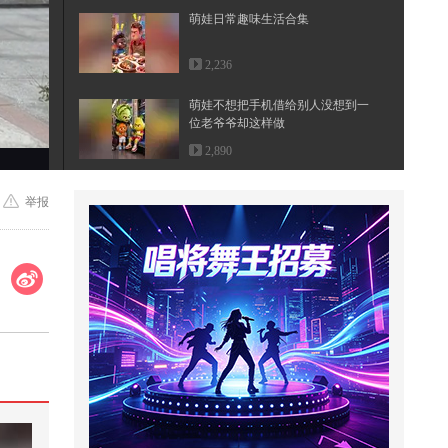
萌娃日常趣味生活合集
2,236
萌娃不想把手机借给别人没想到一
位老爷爷却这样做
2,890
#科技之美# 高速摄影：33台“猛
举报
禽”（Raptor）发动机为“超级重型...
455
花一年时间，准备一份礼物
1,902
找出并抓捕可疑的人#小游戏
515