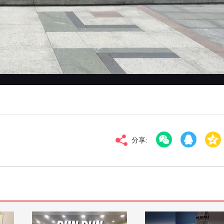
对比度
100
高清
倍速
分享: