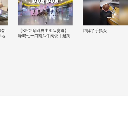
来新
【KPOP翻跳自由组队赛道】
切掉了手指头
#地
嗷呜七一口南瓜牛肉饺｜越跳
你夏到
越上头的DUN DUN~一起期待
26秋
18号广州站吧！@KPOP狐 @
阿畅酷酷的 @张朝阳 @痘肤西
施 @涛姐是女神 @一只飞鸿 #
2026关注流舞蹈大赛