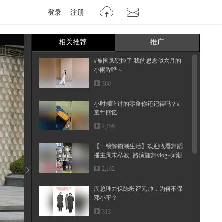
登录
注册
相关推荐
推广
#被国风硬控了 我的思念似六月的
小雨哗哗～
360
小时候吃过的零食你还记得吗？#
童年回忆
2,199
【一镜解锁潮生活】欢迎收看舞蹈
播主周末私教+路演随舞vlog~@潮
流...
2,162
周总理力保陈毅评元帅，为何不保
邓小平？
313