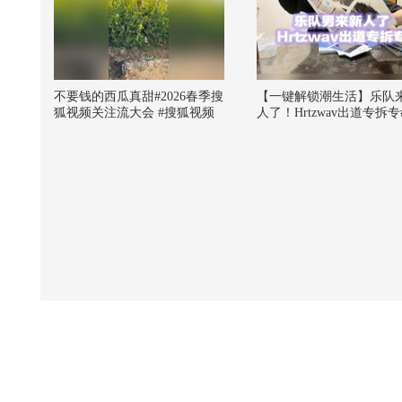
不要钱的西瓜真甜#2026春季搜
【一键解锁潮生活】乐队
狐视频关注流大会 #搜狐视频
人了！Hrtzwav出道专拆专
关注流2025影像大赛
球online秋关副本 #OMG
我了 #一不小心就潮了 #20
季搜狐视频关注流大会