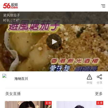
避风塘茄子
时长：7:47
海纳百川
美女直播
更多
直播
直播